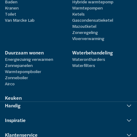
Baden
Hybride warmtepomp
Kranen
Warmtepompen
Toilet
Ketels
Van Marcke Lab
Gascondensatieketel
Mazoutketel
Zoneregeling
Vloerverwarming
Duurzaam wonen
Waterbehandeling
Energiezuinig verwarmen
Waterontharders
Zonnepanelen
Waterfilters
Warmtepompboiler
Zonneboiler
Airco
Keuken
Handig
Inspiratie
Klantenservice