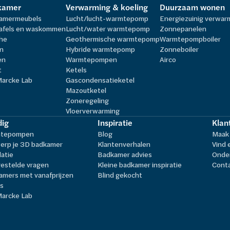
kamer
Verwarming & koeling
Duurzaam wonen
amermeubels
Lucht/lucht-warmtepomp
Energiezuinig verwa
afels en waskommen
Lucht/water warmtepomp
Zonnepanelen
he
Geothermische warmtepomp
Warmtepompboiler
n
Hybride warmtepomp
Zonneboiler
en
Warmtepompen
Airco
t
Ketels
Marcke Lab
Gascondensatieketel
Mazoutketel
Zoneregeling
Vloerverwarming
ig
Inspiratie
Klan
tepompen
Blog
Maak 
erp je 3D badkamer
Klantenverhalen
Vind 
latie
Badkamer advies
Onder
estelde vragen
Kleine badkamer inspiratie
Cont
amers met vanafprijzen
Blind gekocht
ls
Marcke Lab