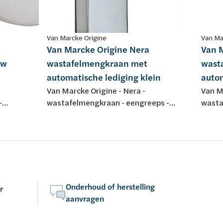
Van Marcke Origine
Van Ma
Van Marcke Origine Nera
Van 
uw
wastafelmengkraan met
wast
automatische lediging klein
autom
Van Marcke Origine - Nera -
Van Ma
-
wastafelmengkraan - eengreeps -
wasta
e - met
montage op wastafel - klein model - met
monta
vaste bek - met automatische lediging -
met v
2-trapsbinnenwerk - chroom
ledig
Onderhoud of herstelling
r
aanvragen