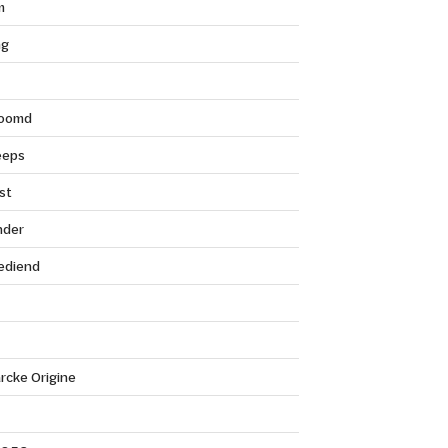
m
ng
roomd
eeps
st
nder
ediend
rcke Origine