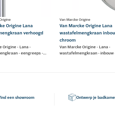
Origine
Van Marcke Origine
ke Origine Lana
Van Marcke Origine Lana
mengkraan verhoogd
wastafelmengkraan inbo
chroom
 Origine - Lana -
Van Marcke Origine - Lana -
engkraan - eengreeps -
wastafelmengkraan - inbouw 
 zonder afloopgarnituur -
eengreeps - tweegatsmontag
uitloopbek - chroom
Vind een showroom
Ontwerp je badkame