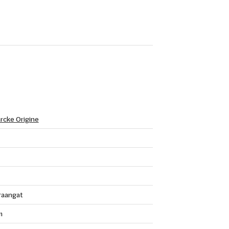
rcke Origine
raangat
m