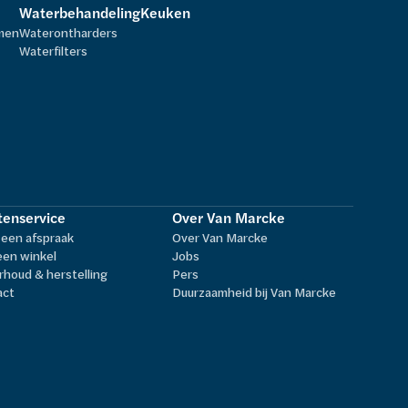
Waterbehandeling
Keuken
rmen
Waterontharders
Waterfilters
tenservice
Over Van Marcke
een afspraak
Over Van Marcke
een winkel
Jobs
houd & herstelling
Pers
act
Duurzaamheid bij Van Marcke