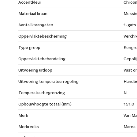
Accentkleur
Chroo
Materiaal kraan
Messi
Aantal kraangaten
1-gats
Oppervlaktebescherming
Verch
Type greep
Eengr
Oppervlaktebehandeling
Gepolij
Uitvoering uitloop
Vast o
Uitvoering temperatuurregeling
Handb
Temperatuurbegrenzing
N
Opbouwhoogte totaal (mm)
151.0
Merk
Van Ma
Merkreeks
Marea