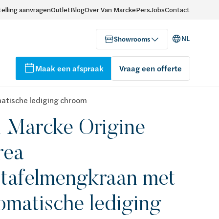
elling aanvragen
Outlet
Blog
Over Van Marcke
Pers
Jobs
Contact
NL
Showrooms
Maak een afspraak
Vraag een offerte
atische lediging chroom
 Marcke Origine
rea
tafelmengkraan met
omatische lediging