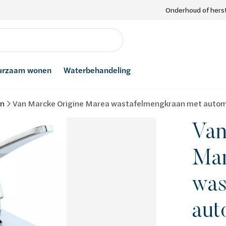
Onderhoud of herst
urzaam wonen
Waterbehandeling
an
Van Marcke Origine Marea wastafelmengkraan met autom
Van
Ma
was
aut