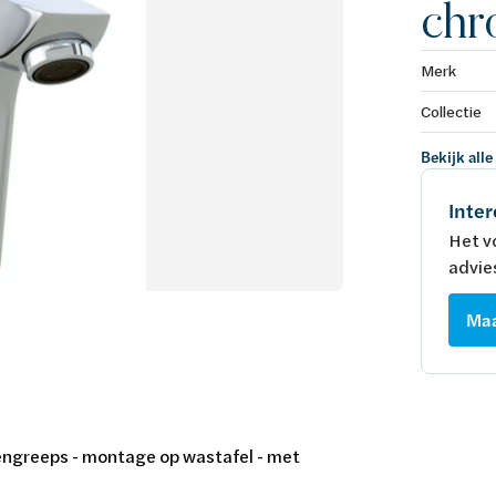
ch
Merk
Collectie
Bekijk alle
Inter
Het v
advie
Maa
engreeps - montage op wastafel - met