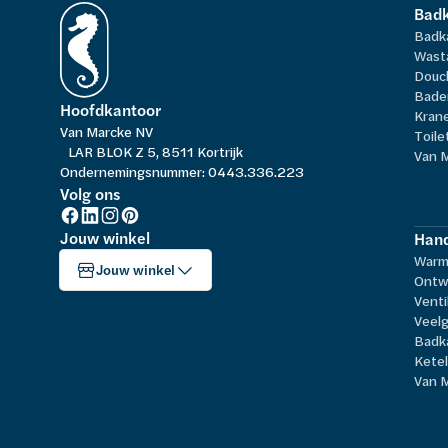
Bad
Badk
Wast
Douc
Bade
Hoofdkantoor
Kran
Van Marcke NV
Toile
LAR BLOK Z 5, 8511 Kortrijk
Van 
Ondernemingsnummer: 0443.336.223
Volg ons
Jouw winkel
Hand
Warm
Jouw winkel
Ontw
Venti
Veelg
Badk
Kete
Van 