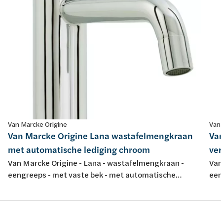
Van Marcke Origine
Van
Van Marcke Origine Lana wastafelmengkraan
Va
met automatische lediging chroom
ve
Van Marcke Origine - Lana - wastafelmengkraan -
Van
eengreeps - met vaste bek - met automatische
een
lediging - chroom
ch