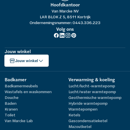
Hoofdkantoor
Van Marcke NV
LAR BLOK Z 5, 8511 Kortrijk
Ondernemingsnummer: 0443.336.223
Volg ons
Jouw winkel
Jouw winkel
Badkamer
Verwarming & koeling
Badkamermeubels
Lucht/lucht-warmtepomp
Wastafels en waskommen
Lucht/water warmtepomp
Douche
Geothermische warmtepomp
Baden
Hybride warmtepomp
Kranen
Warmtepompen
Toilet
Ketels
Van Marcke Lab
Gascondensatieketel
Mazoutketel