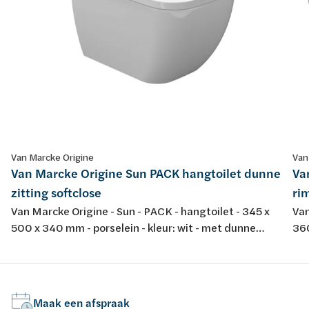
Van Marcke Origine
Van
Van Marcke Origine Sun PACK hangtoilet dunne
Va
zitting softclose
rim
Van Marcke Origine - Sun - PACK - hangtoilet - 345 x
Van
500 x 340 mm - porselein - kleur: wit - met dunne
360
softclose en take-off toiletzitting
spo
dur
Maak een afspraak