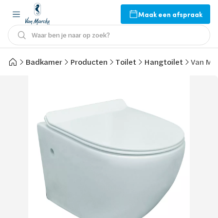
Maak een afspraak
Waar ben je naar op zoek?
Badkamer
Producten
Toilet
Hangtoilet
Van Mar