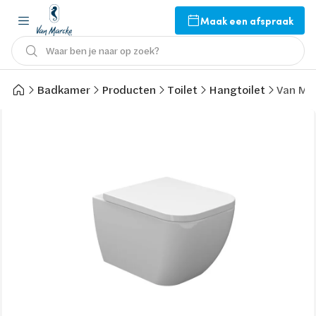
Maak een afspraak
Waar ben je naar op zoek?
Badkamer
Producten
Toilet
Hangtoilet
Van Mar