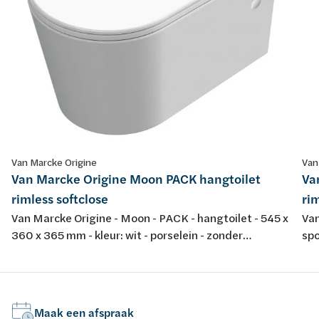
Van Marcke Origine
Van
Van Marcke Origine Moon PACK hangtoilet
Va
rimless softclose
rim
Van Marcke Origine - Moon - PACK - hangtoilet - 545 x
Van
360 x 365 mm - kleur: wit - porselein - zonder
spo
spoelrand - met dunne softclose en take-off zitting in
sof
duroplast
Maak een afspraak