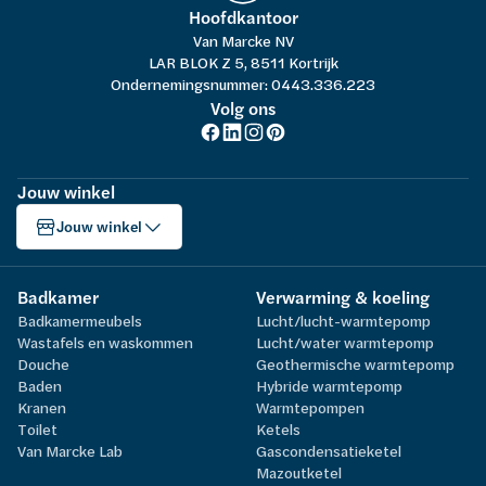
Hoofdkantoor
Van Marcke NV
LAR BLOK Z 5, 8511 Kortrijk
Ondernemingsnummer: 0443.336.223
Volg ons
Jouw winkel
Jouw winkel
Badkamer
Verwarming & koeling
Badkamermeubels
Lucht/lucht-warmtepomp
Wastafels en waskommen
Lucht/water warmtepomp
Douche
Geothermische warmtepomp
Baden
Hybride warmtepomp
Kranen
Warmtepompen
Toilet
Ketels
Van Marcke Lab
Gascondensatieketel
Mazoutketel