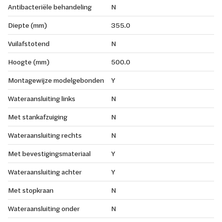
Antibacteriële behandeling
N
Diepte (mm)
355.0
Vuilafstotend
N
Hoogte (mm)
500.0
Montagewijze modelgebonden
Y
Wateraansluiting links
N
Met stankafzuiging
N
Wateraansluiting rechts
N
Met bevestigingsmateriaal
Y
Wateraansluiting achter
Y
Met stopkraan
N
Wateraansluiting onder
N