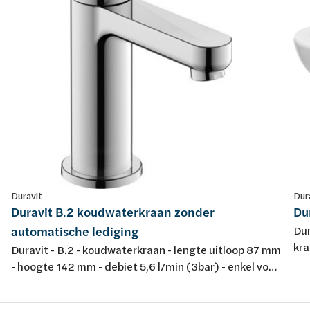
Duravit
Dur
Duravit B.2 koudwaterkraan zonder
Du
automatische lediging
Dur
kra
Duravit - B.2 - koudwaterkraan - lengte uitloop 87 mm
- hoogte 142 mm - debiet 5,6 l/min (3bar) - enkel voor
koudwateraansluiting - chroom - zonder
automatische lediging