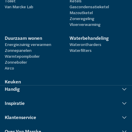
Toilet
Ketels
Van Marcke Lab
Gascondensatieketel
Mazoutketel
Zoneregeling
Vloerverwarming
Duurzaam wonen
Waterbehandeling
Energiezuinig verwarmen
Waterontharders
Zonnepanelen
Waterfilters
Warmtepompboiler
Zonneboiler
Airco
Keuken
Handig
Inspiratie
Klantenservice
Over Van Marcke