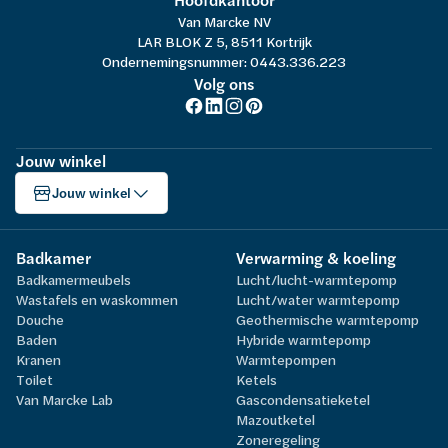
Hoofdkantoor
Van Marcke NV
LAR BLOK Z 5, 8511 Kortrijk
Ondernemingsnummer: 0443.336.223
Volg ons
Jouw winkel
Jouw winkel
Badkamer
Verwarming & koeling
Badkamermeubels
Lucht/lucht-warmtepomp
Wastafels en waskommen
Lucht/water warmtepomp
Douche
Geothermische warmtepomp
Baden
Hybride warmtepomp
Kranen
Warmtepompen
Toilet
Ketels
Van Marcke Lab
Gascondensatieketel
Mazoutketel
Zoneregeling