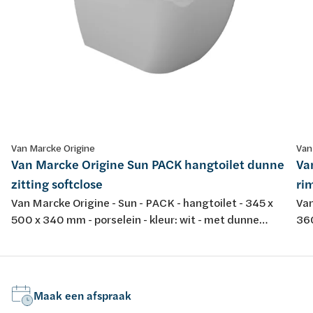
Van Marcke Origine
Van
Van Marcke Origine Sun PACK hangtoilet dunne
Va
zitting softclose
rim
Van Marcke Origine - Sun - PACK - hangtoilet - 345 x
Van
500 x 340 mm - porselein - kleur: wit - met dunne
360
softclose en take-off toiletzitting
spo
dur
Maak een afspraak