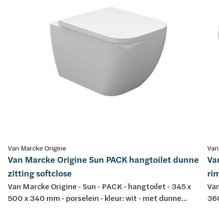
Van Marcke Origine
Van
Van Marcke Origine Sun PACK hangtoilet dunne
Va
zitting softclose
rim
Van Marcke Origine - Sun - PACK - hangtoilet - 345 x
Van
500 x 340 mm - porselein - kleur: wit - met dunne
360
softclose en take-off toiletzitting
spo