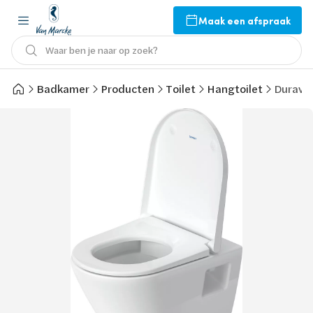
Maak een afspraak
Waar ben je naar op zoek?
Badkamer
Producten
Toilet
Hangtoilet
Duravit