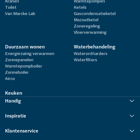
Kranen
Warmtepompen
Toilet
Ketels
Van Marcke Lab
Gascondensatieketel
Mazoutketel
Zoneregeling
Vloerverwarming
Duurzaam wonen
Waterbehandeling
Energiezuinig verwarmen
Waterontharders
Zonnepanelen
Waterfilters
Warmtepompboiler
Zonneboiler
Airco
Keuken
Handig
Inspiratie
Klantenservice