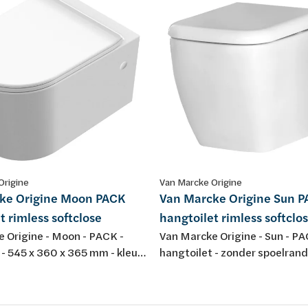
Origine
Van Marcke Origine
ke Origine Moon PACK
Van Marcke Origine Sun 
t rimless softclose
hangtoilet rimless softclo
 Origine - Moon - PACK -
Van Marcke Origine - Sun - PA
 - 545 x 360 x 365 mm - kleur:
hangtoilet - zonder spoelrand
lein - zonder spoelrand - met
340 x 345 mm - porselein - wi
lose en take-off zitting in
softclose toiletzitting