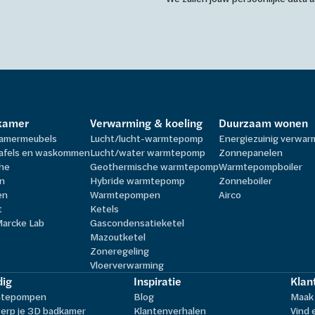
kamer
Verwarming & koeling
Duurzaam wonen
amermeubels
Lucht/lucht-warmtepomp
Energiezuinig verwa
afels en waskommen
Lucht/water warmtepomp
Zonnepanelen
he
Geothermische warmtepomp
Warmtepompboiler
n
Hybride warmtepomp
Zonneboiler
en
Warmtepompen
Airco
t
Ketels
Marcke Lab
Gascondensatieketel
Mazoutketel
Zoneregeling
Vloerverwarming
ig
Inspiratie
Klan
tepompen
Blog
Maak 
erp je 3D badkamer
Klantenverhalen
Vind 