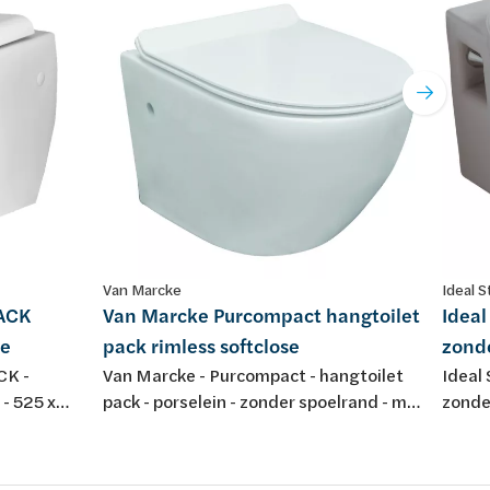
Van Marcke
Ideal 
PACK
Van Marcke Purcompact hangtoilet
Ideal
se
pack rimless softclose
zonde
CK -
Van Marcke - Purcompact - hangtoilet
Ideal 
 - 525 x
pack - porselein - zonder spoelrand - met
zonder
t - met
dunne softclose en take off zitting in
duroplast - kleur: wit -
500x360x370mm