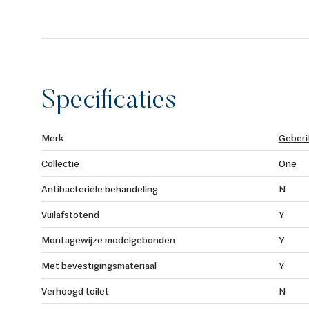
Specificaties
Merk
Geberi
Collectie
One
Antibacteriële behandeling
N
Vuilafstotend
Y
Montagewijze modelgebonden
Y
Met bevestigingsmateriaal
Y
Verhoogd toilet
N