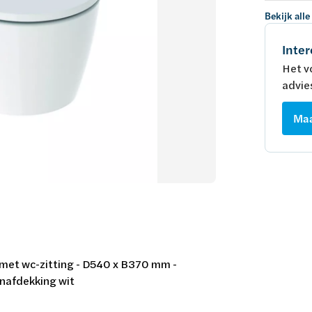
Bekijk alle
Inter
Het v
advie
Maa
 - met wc-zitting - D540 x B370 mm -
gnafdekking wit