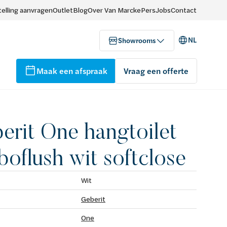
elling aanvragen
Outlet
Blog
Over Van Marcke
Pers
Jobs
Contact
NL
Showrooms
Maak een afspraak
Vraag een offerte
erit One hangtoilet
boflush wit softclose
Wit
Geberit
One