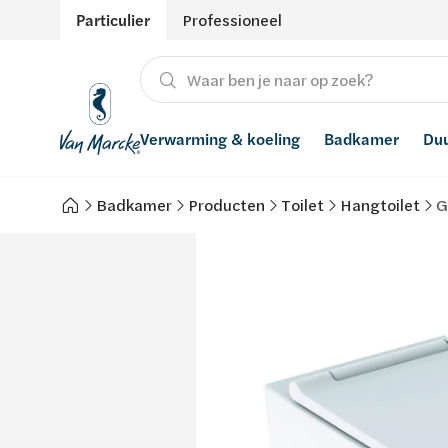
Particulier
Professioneel
Verwarming & koeling
Badkamer
Du
Badkamer
Producten
Toilet
Hangtoilet
G
Verwarming
Producten
Hernieuwbare energie
Waterontharders
Koeling
Badkamers met richtprijs
Ventilatie
Waterfilters
Advies
Regenwaterrecuperatie
Inspiratie
Smart Home
Stijlen