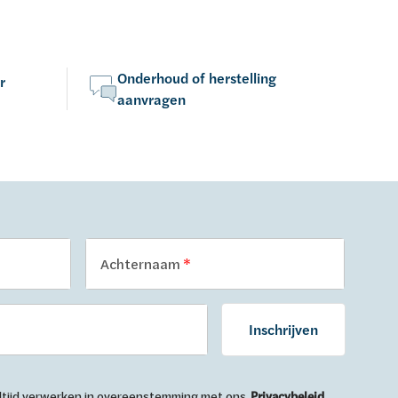
Onderhoud of herstelling
r
aanvragen
Achternaam
Inschrijven
 altijd verwerken in overeenstemming met ons
Privacybeleid
.