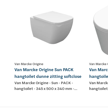
Van Marcke Origine
Van Marcke 
Van Marcke Origine Sun PACK
Van Marc
hangtoilet dunne zitting softclose
hangtoile
Van Marcke Origine - Sun - PACK -
Van Marcke
hangtoilet - 345 x 500 x 340 mm -
hangtoilet
porselein - kleur: wit - met dunne
wit - porse
softclose en take-off toiletzitting
dunne softc
duroplast