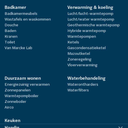
Badkamer
Verwarming & koeling
Badkamermeubels
Lucht/lucht-warmtepomp
Wastafels en waskommen
Lucht/water warmtepomp
Douche
Geothermische warmtepomp
Baden
Hybride warmtepomp
Kranen
Warmtepompen
Toilet
Ketels
Van Marcke Lab
Gascondensatieketel
Mazoutketel
Zoneregeling
Vloerverwarming
Duurzaam wonen
Waterbehandeling
Energiezuinig verwarmen
Waterontharders
Zonnepanelen
Waterfilters
Warmtepompboiler
Zonneboiler
Airco
Keuken
Handig