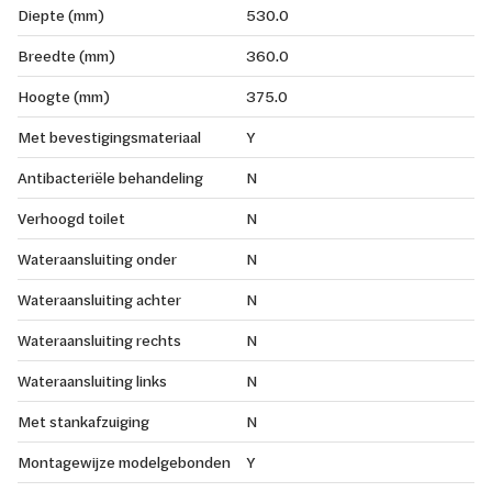
Diepte (mm)
530.0
Breedte (mm)
360.0
Hoogte (mm)
375.0
Met bevestigingsmateriaal
Y
Antibacteriële behandeling
N
Verhoogd toilet
N
Wateraansluiting onder
N
Wateraansluiting achter
N
Wateraansluiting rechts
N
Wateraansluiting links
N
Met stankafzuiging
N
Montagewijze modelgebonden
Y