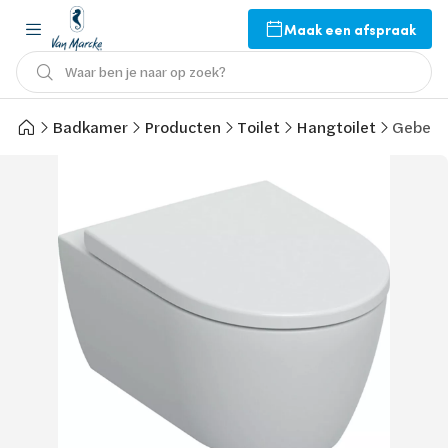
Maak een afspraak
Waar ben je naar op zoek?
Badkamer
Producten
Toilet
Hangtoilet
Geberit