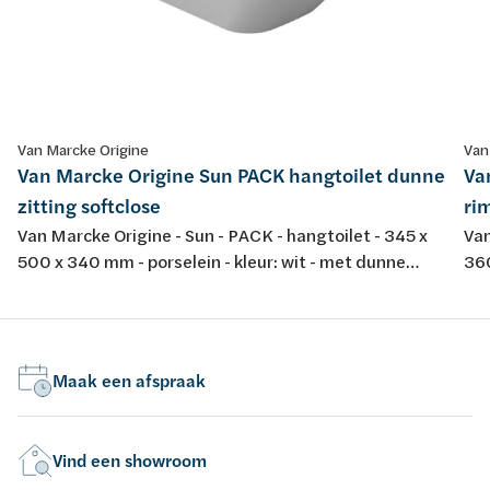
Van Marcke Origine
Van
Van Marcke Origine Sun PACK hangtoilet dunne
Va
zitting softclose
rim
Van Marcke Origine - Sun - PACK - hangtoilet - 345 x
Van
500 x 340 mm - porselein - kleur: wit - met dunne
360
softclose en take-off toiletzitting
spo
dur
Maak een afspraak
Vind een showroom