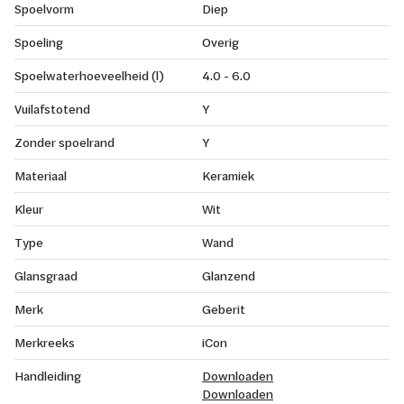
Spoelvorm
Diep
Spoeling
Overig
Spoelwaterhoeveelheid (l)
4.0 - 6.0
Vuilafstotend
Y
Zonder spoelrand
Y
Materiaal
Keramiek
Kleur
Wit
Type
Wand
Glansgraad
Glanzend
Merk
Geberit
Merkreeks
iCon
Handleiding
Downloaden
Downloaden