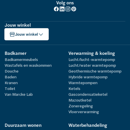
Volg ons
Jouw winkel
Jouw winkel
Badkamer
Verwarming & koeling
Badkamermeubels
Lucht/lucht-warmtepomp
Wastafels en waskommen
Lucht/water warmtepomp
Douche
Geothermische warmtepomp
Baden
Hybride warmtepomp
Kranen
Warmtepompen
Toilet
Ketels
Van Marcke Lab
Gascondensatieketel
Mazoutketel
Zoneregeling
Vloerverwarming
Duurzaam wonen
Waterbehandeling