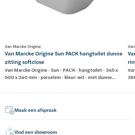
Van Marcke Origine
Van
Van Marcke Origine Sun PACK hangtoilet dunne
Va
zitting softclose
rim
Van Marcke Origine - Sun - PACK - hangtoilet - 345 x
Van
500 x 340 mm - porselein - kleur: wit - met dunne
360
softclose en take-off toiletzitting
spo
dur
Maak een afspraak
Vind een showroom