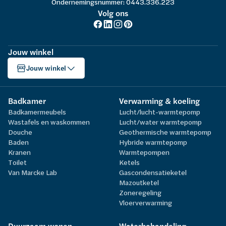
Ondernemingsnummer: 0443.336.223
Volg ons
Jouw winkel
Jouw winkel
Badkamer
Verwarming & koeling
Badkamermeubels
Lucht/lucht-warmtepomp
Wastafels en waskommen
Lucht/water warmtepomp
Douche
Geothermische warmtepomp
Baden
Hybride warmtepomp
Kranen
Warmtepompen
Toilet
Ketels
Van Marcke Lab
Gascondensatieketel
Mazoutketel
Zoneregeling
Vloerverwarming