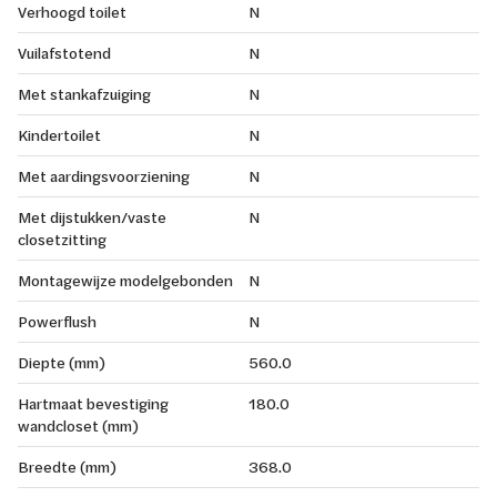
Verhoogd toilet
N
Vuilafstotend
N
Met stankafzuiging
N
Kindertoilet
N
Met aardingsvoorziening
N
Met dijstukken/vaste
N
closetzitting
Montagewijze modelgebonden
N
Powerflush
N
Diepte (mm)
560.0
Hartmaat bevestiging
180.0
wandcloset (mm)
Breedte (mm)
368.0