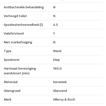
Antibacteriële behandeling
N
Verhoogd toilet
N
Spoelwaterhoeveelheid (l)
4.5
Vuilafstotend
Y
Met stankafzuiging
N
Type
Wand
Spoelvorm
Diep
Hartmaat bevestiging
180.0
wandcloset (mm)
Materiaal
Keramiek
Glansgraad
Glanzend
Merk
Villeroy & Boch