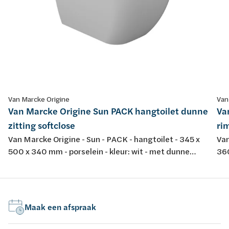
Van Marcke Origine
Van
Van Marcke Origine Sun PACK hangtoilet dunne
Va
zitting softclose
rim
Van Marcke Origine - Sun - PACK - hangtoilet - 345 x
Van
500 x 340 mm - porselein - kleur: wit - met dunne
360
softclose en take-off toiletzitting
spo
dur
Maak een afspraak