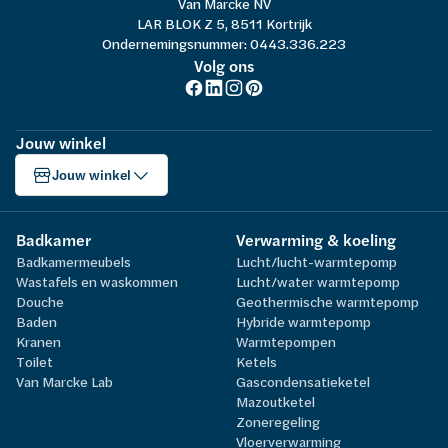
Van Marcke NV
LAR BLOK Z 5, 8511 Kortrijk
Ondernemingsnummer: 0443.336.223
Volg ons
Jouw winkel
Jouw winkel
Badkamer
Verwarming & koeling
Badkamermeubels
Lucht/lucht-warmtepomp
Wastafels en waskommen
Lucht/water warmtepomp
Douche
Geothermische warmtepomp
Baden
Hybride warmtepomp
Kranen
Warmtepompen
Toilet
Ketels
Van Marcke Lab
Gascondensatieketel
Mazoutketel
Zoneregeling
Vloerverwarming