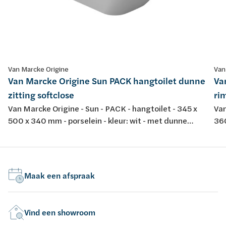
Van Marcke Origine
Van
Van Marcke Origine Sun PACK hangtoilet dunne
Va
zitting softclose
rim
Van Marcke Origine - Sun - PACK - hangtoilet - 345 x
Van
500 x 340 mm - porselein - kleur: wit - met dunne
360
softclose en take-off toiletzitting
spo
dur
Maak een afspraak
Vind een showroom