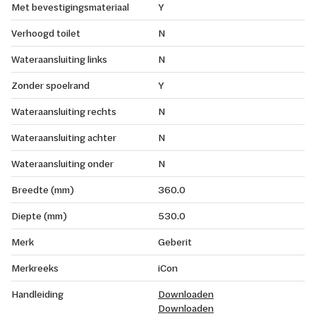
Met bevestigingsmateriaal
Y
Verhoogd toilet
N
Wateraansluiting links
N
Zonder spoelrand
Y
Wateraansluiting rechts
N
Wateraansluiting achter
N
Wateraansluiting onder
N
Breedte (mm)
360.0
Diepte (mm)
530.0
Merk
Geberit
Merkreeks
iCon
Handleiding
Downloaden
Downloaden