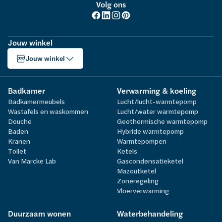
Volg ons
Jouw winkel
Jouw winkel
Badkamer
Verwarming & koeling
Badkamermeubels
Lucht/lucht-warmtepomp
Wastafels en waskommen
Lucht/water warmtepomp
Douche
Geothermische warmtepomp
Baden
Hybride warmtepomp
Kranen
Warmtepompen
Toilet
Ketels
Van Marcke Lab
Gascondensatieketel
Mazoutketel
Zoneregeling
Vloerverwarming
Duurzaam wonen
Waterbehandeling