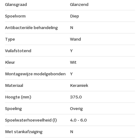
Glansgraad
Glanzend
Spoelvorm
Diep
Antibacteriële behandeling
N
Type
Wand
Vuilafstotend
Y
Kleur
Wit
Montagewijze modelgebonden
Y
Materiaal
Keramiek
Hoogte (mm)
375.0
Spoeling
Overig
Spoelwaterhoeveelheid (l)
4.0 - 6.0
Met stankafzuiging
N