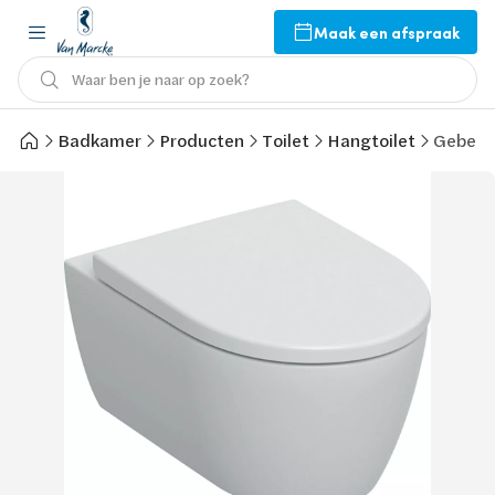
Maak een afspraak
Waar ben je naar op zoek?
Badkamer
Producten
Toilet
Hangtoilet
Geberit