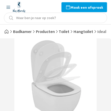
Maak een afspraak
Waar ben je naar op zoek?
Badkamer
Producten
Toilet
Hangtoilet
Ideal S