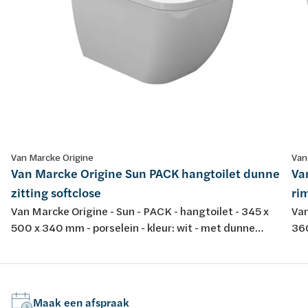
Van Marcke Origine
Van
Van Marcke Origine Sun PACK hangtoilet dunne
Va
zitting softclose
rim
Van Marcke Origine - Sun - PACK - hangtoilet - 345 x
Van
500 x 340 mm - porselein - kleur: wit - met dunne
360
softclose en take-off toiletzitting
spo
dur
Maak een afspraak