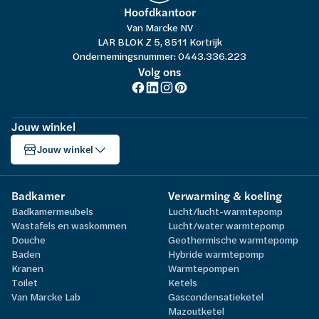
Hoofdkantoor
Van Marcke NV
LAR BLOK Z 5, 8511 Kortrijk
Ondernemingsnummer: 0443.336.223
Volg ons
Jouw winkel
Jouw winkel
Badkamer
Verwarming & koeling
Badkamermeubels
Lucht/lucht-warmtepomp
Wastafels en waskommen
Lucht/water warmtepomp
Douche
Geothermische warmtepomp
Baden
Hybride warmtepomp
Kranen
Warmtepompen
Toilet
Ketels
Van Marcke Lab
Gascondensatieketel
Mazoutketel