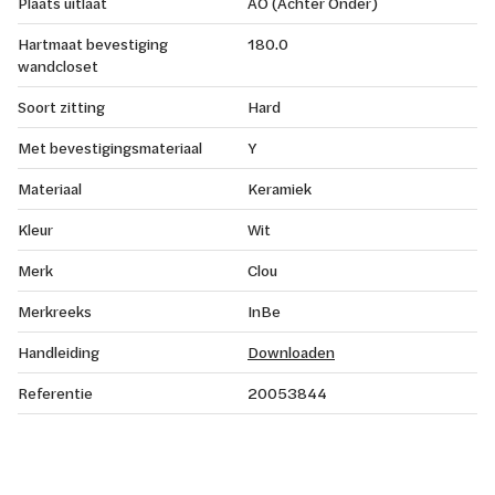
Plaats uitlaat
AO (Achter Onder)
Hartmaat bevestiging
180.0
wandcloset
Soort zitting
Hard
Met bevestigingsmateriaal
Y
Materiaal
Keramiek
Kleur
Wit
Merk
Clou
Merkreeks
InBe
Handleiding
Downloaden
Referentie
20053844