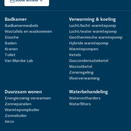
Jouw winkel
Badkamer
Verwarming & koeling
Badkamermeubels
Lucht/lucht-warmtepomp
Wastafels en waskommen
Lucht/water warmtepomp
Douche
Geothermische warmtepomp
Baden
Hybride warmtepomp
Kranen
Warmtepompen
Toilet
Ketels
Van Marcke Lab
Gascondensatieketel
Mazoutketel
Zoneregeling
Vloerverwarming
Duurzaam wonen
Waterbehandeling
Energiezuinig verwarmen
Waterontharders
Zonnepanelen
Waterfilters
Warmtepompboiler
Zonneboiler
Airco