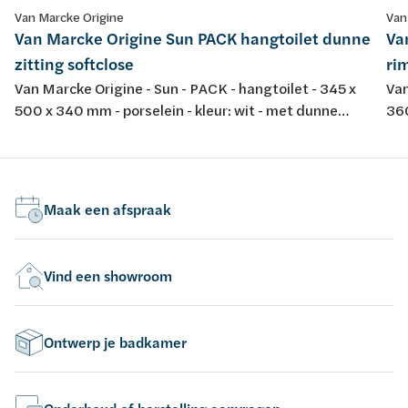
Van Marcke Origine
Van
Van Marcke Origine Sun PACK hangtoilet dunne
Va
zitting softclose
rim
Van Marcke Origine - Sun - PACK - hangtoilet - 345 x
Van
500 x 340 mm - porselein - kleur: wit - met dunne
360
softclose en take-off toiletzitting
spo
dur
Maak een afspraak
Vind een showroom
Ontwerp je badkamer