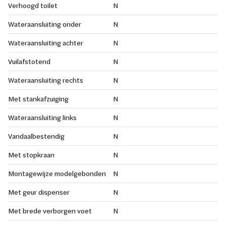
Verhoogd toilet
N
Wateraansluiting onder
N
Wateraansluiting achter
N
Vuilafstotend
N
Wateraansluiting rechts
N
Met stankafzuiging
N
Wateraansluiting links
N
Vandaalbestendig
N
Met stopkraan
N
Montagewijze modelgebonden
N
Met geur dispenser
N
Met brede verborgen voet
N