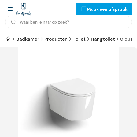
Maak een afspraak
Waar ben je naar op zoek?
Badkamer
Producten
Toilet
Hangtoilet
Clou In