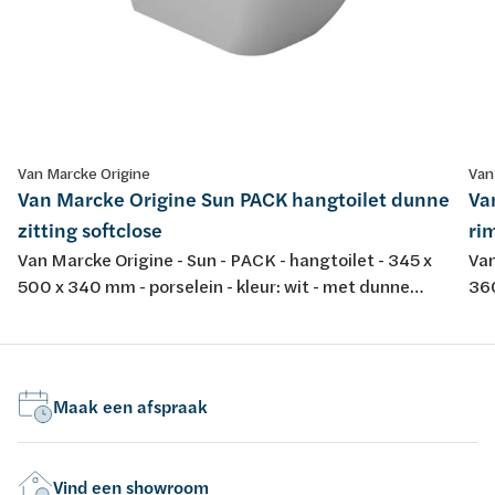
Van Marcke Origine
Van
Van Marcke Origine Sun PACK hangtoilet dunne
Va
zitting softclose
rim
Van Marcke Origine - Sun - PACK - hangtoilet - 345 x
Van
500 x 340 mm - porselein - kleur: wit - met dunne
360
softclose en take-off toiletzitting
spo
dur
Maak een afspraak
Vind een showroom