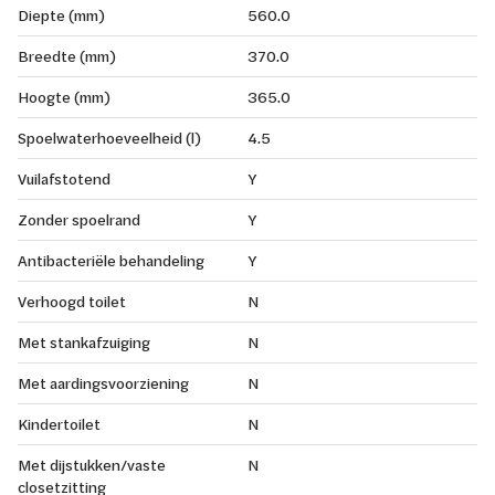
Diepte (mm)
560.0
Breedte (mm)
370.0
Hoogte (mm)
365.0
Spoelwaterhoeveelheid (l)
4.5
Vuilafstotend
Y
Zonder spoelrand
Y
Antibacteriële behandeling
Y
Verhoogd toilet
N
Met stankafzuiging
N
Met aardingsvoorziening
N
Kindertoilet
N
Met dijstukken/vaste
N
closetzitting