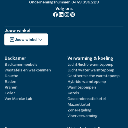
Ondernemingsnummer: 0443.336.223
Volg ons
Jouw winkel
Jouw winkel
Badkamer
Verwarming & koeling
Badkamermeubels
Lucht/lucht-warmtepomp
Wastafels en waskommen
Lucht/water warmtepomp
Douche
Geothermische warmtepomp
Baden
Hybride warmtepomp
Kranen
Warmtepompen
Toilet
Ketels
Van Marcke Lab
Gascondensatieketel
Mazoutketel
Zoneregeling
Vloerverwarming