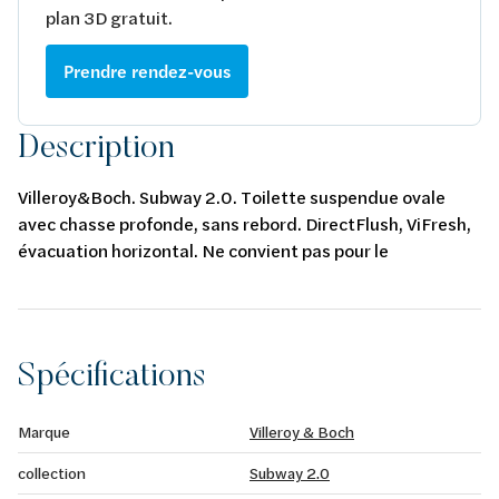
plan 3D gratuit.
Prendre rendez-vous
Description
Villeroy&Boch. Subway 2.0. Toilette suspendue ovale
avec chasse profonde, sans rebord. DirectFlush, ViFresh,
évacuation horizontal. Ne convient pas pour le
raccordement à un système de rinçage sous pression.
Alpin blanc. AntiBac. CeramicPlus. 370 x 560 mm.
Spécifications
Marque
Villeroy & Boch
collection
Subway 2.0