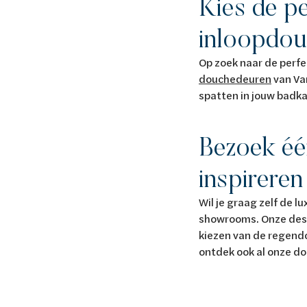
Kies de p
inloopdo
Op zoek naar de perf
douchedeuren
van Va
spatten in jouw badk
Bezoek éé
inspirere
Wil je graag zelf de 
showrooms. Onze desku
kiezen van de regendo
ontdek ook al onze d