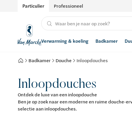
Particulier
Professioneel
Verwarming & koeling
Badkamer
Du
Badkamer
Douche
Inloopdouches
Verwarming
Producten
Hernieuwbare energie
Waterontharders
Koeling
Badkamers met richtprijs
Ventilatie
Waterfilters
Inloopdouches
Advies
Regenwaterrecuperatie
Ontdek de luxe van een inloopdouche
Ben je op zoek naar een moderne en ruime douche-er
Inspiratie
Smart Home
selectie aan inloopdouches.
Stijlen