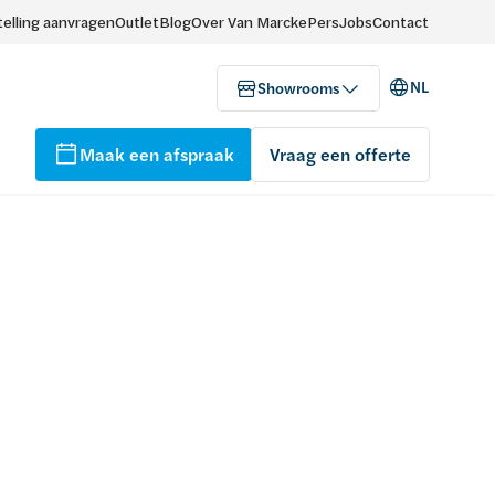
elling aanvragen
Outlet
Blog
Over Van Marcke
Pers
Jobs
Contact
NL
Showrooms
Maak een afspraak
Vraag een offerte