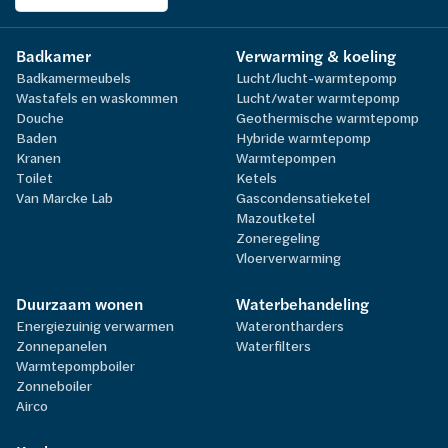
Badkamer
Verwarming & koeling
Badkamermeubels
Lucht/lucht-warmtepomp
Wastafels en waskommen
Lucht/water warmtepomp
Douche
Geothermische warmtepomp
Baden
Hybride warmtepomp
Kranen
Warmtepompen
Toilet
Ketels
Van Marcke Lab
Gascondensatieketel
Mazoutketel
Zoneregeling
Vloerverwarming
Duurzaam wonen
Waterbehandeling
Energiezuinig verwarmen
Waterontharders
Zonnepanelen
Waterfilters
Warmtepompboiler
Zonneboiler
Airco