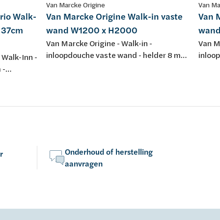
Van Marcke Origine
Van Ma
rio Walk-
Van Marcke Origine Walk-in vaste
Van M
l 37cm
wand W1200 x H2000
wand
Van Marcke Origine - Walk-in -
Van Ma
inloopdouche vaste wand - helder 8 mm
inloo
 Walk-Inn -
Easyclean veiligheidsglas - anti-kalk -
Easycl
 -
omkeerbaar - W1200 x H2000 - 1200
omkee
otenstel -
mm stabilisatiestang - regelbaarheid
inclus
lazen
1188-1163 - kleur: verchroomd
regelb
aluminium - muurprofiel - met
muurp
uwtherm,
bevestigingsmateriaal
beves
Onderhoud of herstelling
r
aanvragen