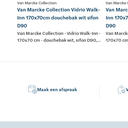
Van Marcke Collection
Van Marcke 
Van Marcke Collection Vidrio Walk-
Van Marck
Inn 170x70cm douchebak wit sifon
Inn 170x7
D90
D90
Van Marcke Collection - Vidrio Walk-Inn -
Van Marcke
170x70 cm - douchebak wit, sifon D90,
170x70 cm 
potenstel - achterwanden wit/glas -
potenstel 
glazen wanden transparant - profiel
glazen wan
matchroom - H195cm - opbouwtherm,
matchroom
handsproeier, regendouche -
handsproei
omkeerbaar
omkeerba
Maak een afspraak