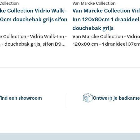
Collection
Van Marcke Collection
e Collection Vidrio Walk-
Van Marcke Collection Vid
0cm douchebak grijs sifon
Inn 120x80cm 1 draaidee
douchebak grijs
 Collection - Vidrio Walk-Inn -
Van Marcke Collection - Vidrio
- douchebak grijs, sifon D90,
120x80 cm - 1 draaideel 37cm
- achterwanden zwart/glas -
douchebak grijs, sifon D90, p
den transparant - profiel
achterwanden zwart/glas - g
 - H195cm - opbouwtherm,
wanden transparant - profiel
er, regendouche -
matchroom - H195cm - opbo
ar
handsproeier, regendouche -
omkeerbaar
Vind een showroom
Ontwerp je badkame