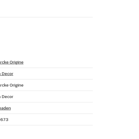
rcke Origine
n Decor
rcke Origine
n Decor
oaden
5673