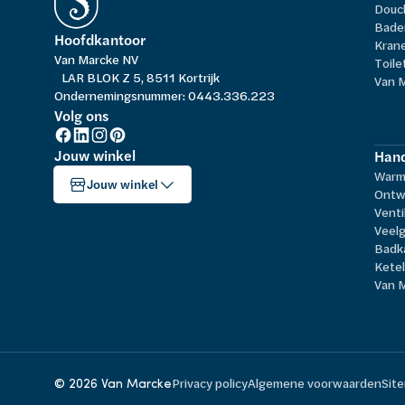
Douc
Bade
Hoofdkantoor
Kran
Van Marcke NV
Toile
LAR BLOK Z 5, 8511 Kortrijk
Van 
Ondernemingsnummer: 0443.336.223
Volg ons
Jouw winkel
Hand
Warm
Jouw winkel
Ontw
Venti
Veelg
Badk
Kete
Van 
© 2026 Van Marcke
Privacy policy
Algemene voorwaarden
Sit