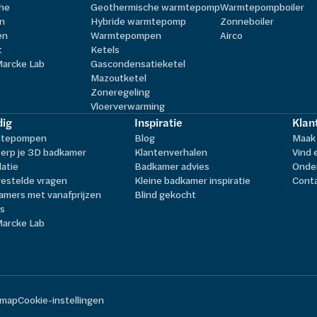
he
Geothermische warmtepomp
Warmtepompboiler
n
Hybride warmtepomp
Zonneboiler
en
Warmtepompen
Airco
t
Ketels
Marcke Lab
Gascondensatieketel
Mazoutketel
Zoneregeling
Vloerverwarming
ig
Inspiratie
Klan
tepompen
Blog
Maak 
erp je 3D badkamer
Klantenverhalen
Vind 
latie
Badkamer advies
Onder
estelde vragen
Kleine badkamer inspiratie
Cont
amers met vanafprijzen
Blind gekocht
ls
Marcke Lab
emap
Cookie-instellingen