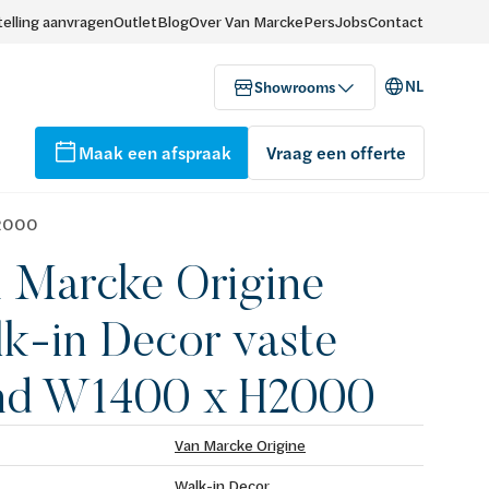
elling aanvragen
Outlet
Blog
Over Van Marcke
Pers
Jobs
Contact
NL
Showrooms
Maak een afspraak
Vraag een offerte
H2000
 Marcke Origine
k-in Decor vaste
nd W1400 x H2000
Van Marcke Origine
Walk-in Decor