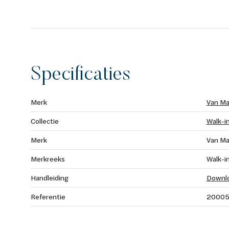
Specificaties
Merk
Van Ma
Collectie
Walk-i
Merk
Van Ma
Merkreeks
Walk-i
Handleiding
Downl
Referentie
2000