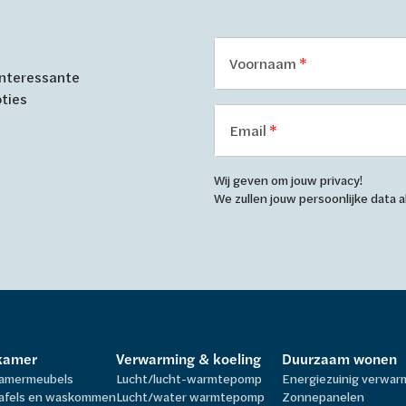
Voornaam
 interessante
oties
Email
Wij geven om jouw privacy!
We zullen jouw persoonlijke data
kamer
Verwarming & koeling
Duurzaam wonen
amermeubels
Lucht/lucht-warmtepomp
Energiezuinig verwa
afels en waskommen
Lucht/water warmtepomp
Zonnepanelen