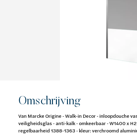
Van Marcke Lab
Ontdek verwarming & koeling
Ontdek de badkamer
Ontdek duurzaam wonen
Ontdek waterbehandeling
Alles over verwarming & koeling
Alles voor de badkamer
Alles over duurzaam wonen
Alles over waterbehandeling
Omschrijving
Van Marcke Origine - Walk-in Decor - inloopdouche v
veiligheidsglas - anti-kalk - omkeerbaar - W1400 x H
regelbaarheid 1388-1363 - kleur: verchroomd alumini