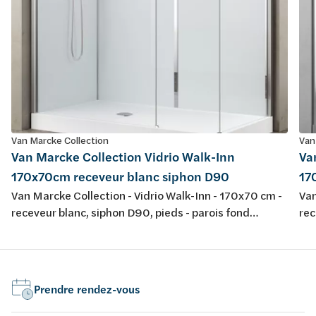
Van Marcke Collection
Van
Van Marcke Collection Vidrio Walk-Inn
Va
170x70cm receveur blanc siphon D90
17
Van Marcke Collection - Vidrio Walk-Inn - 170x70 cm -
Van
receveur blanc, siphon D90, pieds - parois fond
rec
blanc/verre - parois verre transp - profiles chromé mat
noi
- H195cm - mitigeur therm, douchette, pomme
H1
douche - réversible
- r
Prendre rendez-vous