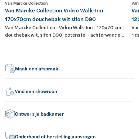
Van Marcke Collection
Van
Van Marcke Collection Vidrio Walk-Inn
Va
170x70cm douchebak wit sifon D90
12
Van Marcke Collection - Vidrio Walk-Inn - 170x70 cm -
Van
douchebak wit, sifon D90, potenstel - achterwanden
1 d
wit/glas - glazen wanden transparant - profiel
pot
matchroom - H195cm - opbouwtherm, handsproeier,
wan
regendouche - omkeerbaar
opb
om
Maak een afspraak
Vind een showroom
Ontwerp je badkamer
Onderhoud of herstelling aanvragen