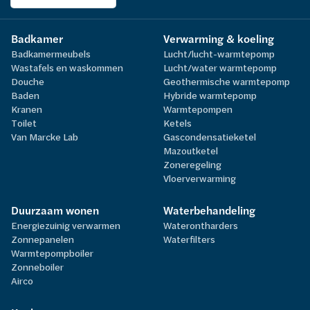
Badkamer
Verwarming & koeling
Badkamermeubels
Lucht/lucht-warmtepomp
Wastafels en waskommen
Lucht/water warmtepomp
Douche
Geothermische warmtepomp
Baden
Hybride warmtepomp
Kranen
Warmtepompen
Toilet
Ketels
Van Marcke Lab
Gascondensatieketel
Mazoutketel
Zoneregeling
Vloerverwarming
Duurzaam wonen
Waterbehandeling
Energiezuinig verwarmen
Waterontharders
Zonnepanelen
Waterfilters
Warmtepompboiler
Zonneboiler
Airco