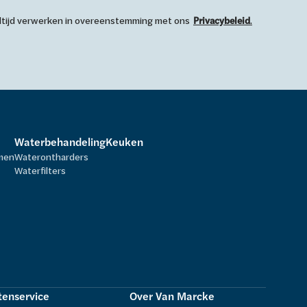
 altijd verwerken in overeenstemming met ons
Privacybeleid
.
Waterbehandeling
Keuken
rmen
Waterontharders
Waterfilters
tenservice
Over Van Marcke