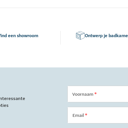
1188-1163 - kleur: verchroom
 - H195cm - opbouwtherm,
aluminium - muurprofiel - met
er, regendouche -
bevestigingsmateriaal
ar
Vind een showroom
Ontwerp je badkame
Voornaam
 interessante
oties
Email