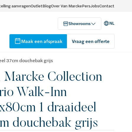
elling aanvragen
Outlet
Blog
Over Van Marcke
Pers
Jobs
Contact
NL
Showrooms
Maak een afspraak
Vraag een offerte
eel 37cm douchebak grijs
 Marcke Collection
rio Walk-Inn
x80cm 1 draaideel
m douchebak grijs