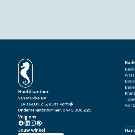
Bad
Badk
Wast
Douc
Bade
Hoofdkantoor
Kran
Van Marcke NV
Toile
LAR BLOK Z 5, 8511 Kortrijk
Van 
Ondernemingsnummer: 0443.336.223
Volg ons
Jouw winkel
Hand