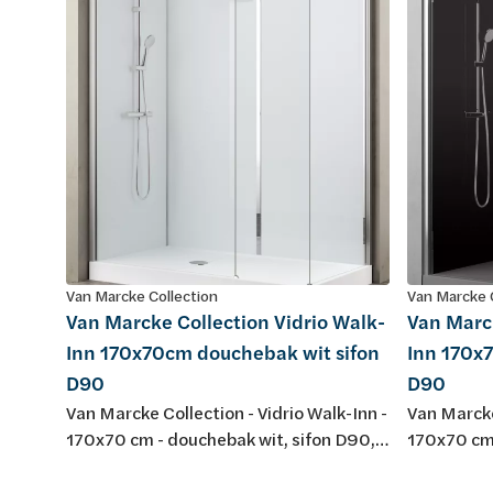
Van Marcke Collection
Van Marcke 
Van Marcke Collection Vidrio Walk-
Van Marck
Inn 170x70cm douchebak wit sifon
Inn 170x7
D90
D90
Van Marcke Collection - Vidrio Walk-Inn -
Van Marcke
170x70 cm - douchebak wit, sifon D90,
170x70 cm 
potenstel - achterwanden wit/glas -
potenstel 
glazen wanden transparant - profiel
glazen wan