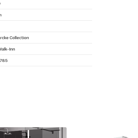
0
m
rcke Collection
Walk-Inn
785