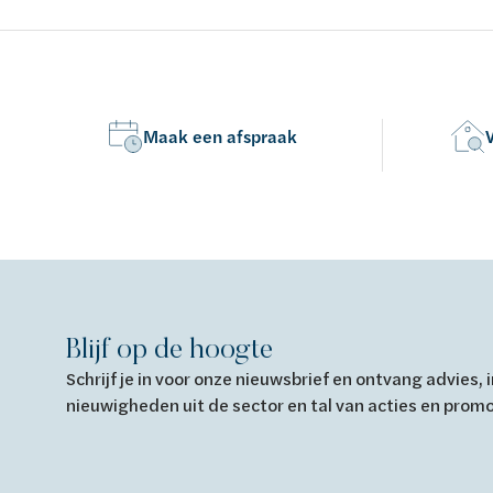
matchroom - H195cm - opbouwtherm,
matchroom
handsproeier, regendouche -
handsproei
omkeerbaar
omkeerba
Maak een afspraak
Blijf op de hoogte
Schrijf je in voor onze nieuwsbrief en ontvang advies,
nieuwigheden uit de sector en tal van acties en prom