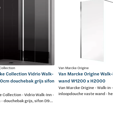
Collection
Van Marcke Origine
e Collection Vidrio Walk-
Van Marcke Origine Walk-
0cm douchebak grijs sifon
wand W1200 x H2000
Van Marcke Origine - Walk-in -
inloopdouche vaste wand - h
 Collection - Vidrio Walk-Inn -
Easyclean veiligheidsglas - an
- douchebak grijs, sifon D90,
omkeerbaar - W1200 x H2000
- achterwanden zwart/glas -
mm stabilisatiestang - regel
den transparant - profiel