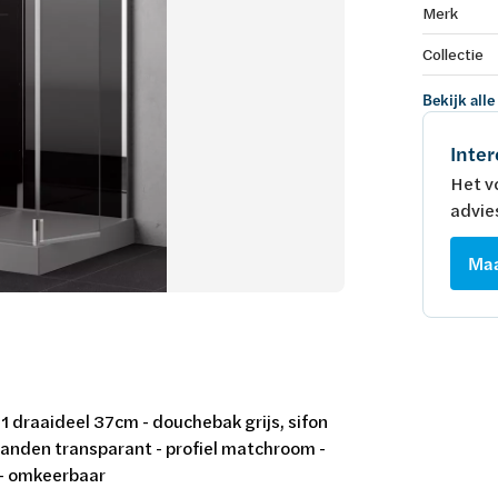
Merk
Collectie
Bekijk alle
Inter
Het v
advie
Maa
 1 draaideel 37cm - douchebak grijs, sifon
anden transparant - profiel matchroom -
- omkeerbaar