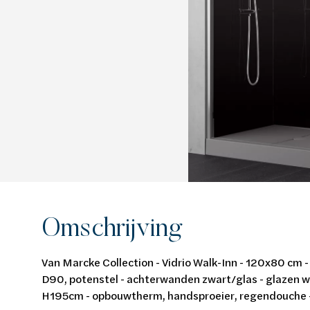
Van Marcke Lab
Ontdek verwarming & koeling
Ontdek de badkamer
Ontdek duurzaam wonen
Ontdek waterbehandeling
Alles over verwarming & koeling
Alles voor de badkamer
Alles over duurzaam wonen
Alles over waterbehandeling
Omschrijving
Van Marcke Collection - Vidrio Walk-Inn - 120x80 cm -
D90, potenstel - achterwanden zwart/glas - glazen w
H195cm - opbouwtherm, handsproeier, regendouche 