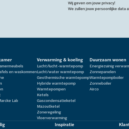
Wij geven om jouw privacy!
We zullen jouw persoonlijke data
kamer
Verwarming & koeling
Duurzaam wonen
amermeubels
Lucht/lucht-warmtepomp
Energiezuinig verwa
afels en waskommen
Lucht/water warmtepomp
Zonnepanelen
he
Geothermische warmtepomp
Warmtepompboiler
n
Hybride warmtepomp
Zonneboiler
en
Warmtepompen
Airco
t
Ketels
Marcke Lab
Gascondensatieketel
Mazoutketel
Zoneregeling
Vloerverwarming
ig
Inspiratie
Klan