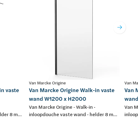
Van Marcke Origine
Van Ma
in vaste
Van Marcke Origine Walk-in vaste
Van M
wand W1200 x H2000
wand
Van Marcke Origine - Walk-in -
Van Ma
elder 8 mm
inloopdouche vaste wand - helder 8 mm
inloo
ti-kalk -
Easyclean veiligheidsglas - anti-kalk -
Easycl
 - 1200
omkeerbaar - W1200 x H2000 -
omkee
baarheid
inclusief 1200 mm stabilisatiestang -
mm st