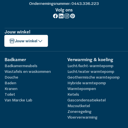
Ondernemingsnummer: 0443.336.223
Volg ons
Jouw winkel
Jouw winkel
Badkamer
Verwarming & koeling
Badkamermeubels
Lucht/lucht-warmtepomp
Wastafels en waskommen
Lucht/water warmtepomp
Douche
Geothermische warmtepomp
Baden
Hybride warmtepomp
Kranen
Warmtepompen
Toilet
Ketels
Van Marcke Lab
Gascondensatieketel
Mazoutketel
Zoneregeling
Vloerverwarming