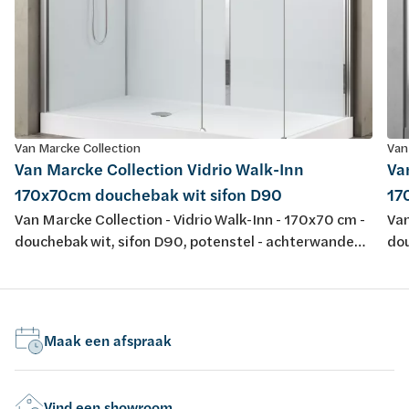
Van Marcke Collection
Van
Van Marcke Collection Vidrio Walk-Inn
Va
170x70cm douchebak wit sifon D90
17
Van Marcke Collection - Vidrio Walk-Inn - 170x70 cm -
Van
douchebak wit, sifon D90, potenstel - achterwanden
dou
wit/glas - glazen wanden transparant - profiel
zwa
matchroom - H195cm - opbouwtherm, handsproeier,
ma
regendouche - omkeerbaar
re
Maak een afspraak
Vind een showroom