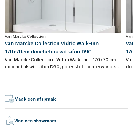
Van Marcke Collection
Van
Van Marcke Collection Vidrio Walk-Inn
Va
170x70cm douchebak wit sifon D90
17
Van Marcke Collection - Vidrio Walk-Inn - 170x70 cm -
Van
douchebak wit, sifon D90, potenstel - achterwanden
dou
wit/glas - glazen wanden transparant - profiel
zwa
matchroom - H195cm - opbouwtherm, handsproeier,
ma
regendouche - omkeerbaar
re
Maak een afspraak
Vind een showroom