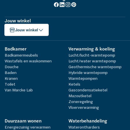
Jouw winkel
Jouw winkel
Badkamer
Verwarming & koeling
Badkamermeubels
Lucht/lucht-warmtepomp
Wastafels en waskommen
Lucht/water warmtepomp
Douche
Geothermische warmtepomp
Baden
Hybride warmtepomp
Kranen
Warmtepompen
Toilet
Ketels
Van Marcke Lab
Gascondensatieketel
Mazoutketel
Zoneregeling
Vloerverwarming
Duurzaam wonen
Waterbehandeling
Energiezuinig verwarmen
Waterontharders