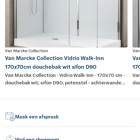
Van Marcke Collection
Van
Van Marcke Collection Vidrio Walk-Inn
Va
170x70cm douchebak wit sifon D90
17
Van Marcke Collection - Vidrio Walk-Inn - 170x70 cm -
Van
douchebak wit, sifon D90, potenstel - achterwanden
dou
wit/glas - glazen wanden transparant - profiel
zwa
matchroom - H195cm - opbouwtherm, handsproeier,
ma
regendouche - omkeerbaar
re
Maak een afspraak
Vind een showroom