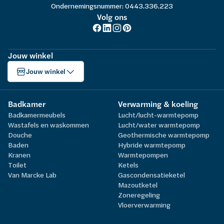
Ondernemingsnummer: 0443.336.223
Volg ons
Jouw winkel
Jouw winkel
Badkamer
Verwarming & koeling
Badkamermeubels
Lucht/lucht-warmtepomp
Wastafels en waskommen
Lucht/water warmtepomp
Douche
Geothermische warmtepomp
Baden
Hybride warmtepomp
Kranen
Warmtepompen
Toilet
Ketels
Van Marcke Lab
Gascondensatieketel
Mazoutketel
Zoneregeling
Vloerverwarming