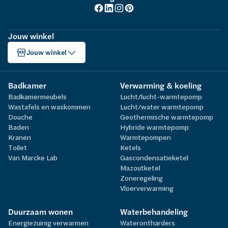
Jouw winkel
Jouw winkel
Badkamer
Verwarming & koeling
Badkamermeubels
Lucht/lucht-warmtepomp
Wastafels en waskommen
Lucht/water warmtepomp
Douche
Geothermische warmtepomp
Baden
Hybride warmtepomp
Kranen
Warmtepompen
Toilet
Ketels
Van Marcke Lab
Gascondensatieketel
Mazoutketel
Zoneregeling
Vloerverwarming
Duurzaam wonen
Waterbehandeling
Energiezuinig verwarmen
Waterontharders