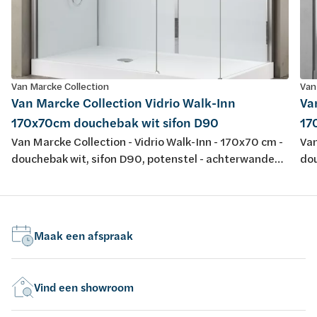
Van Marcke Collection
Van
Van Marcke Collection Vidrio Walk-Inn
Va
170x70cm douchebak wit sifon D90
17
Van Marcke Collection - Vidrio Walk-Inn - 170x70 cm -
Van
douchebak wit, sifon D90, potenstel - achterwanden
dou
wit/glas - glazen wanden transparant - profiel
zwa
matchroom - H195cm - opbouwtherm, handsproeier,
ma
regendouche - omkeerbaar
re
Maak een afspraak
Vind een showroom