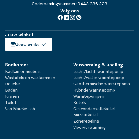
Ondernemingsnummer: 0443.336.223
Volg ons
Jouw winkel
Jouw winkel
Badkamer
Verwarming & koeling
Badkamermeubels
Lucht/lucht-warmtepomp
Wastafels en waskommen
Lucht/water warmtepomp
Douche
Geothermische warmtepomp
Baden
Hybride warmtepomp
Kranen
Warmtepompen
Toilet
Ketels
Van Marcke Lab
Gascondensatieketel
Mazoutketel
Zoneregeling
Vloerverwarming