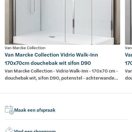
Van Marcke Collection
Van
Van Marcke Collection Vidrio Walk-Inn
Va
170x70cm douchebak wit sifon D90
17
Van Marcke Collection - Vidrio Walk-Inn - 170x70 cm -
Van
douchebak wit, sifon D90, potenstel - achterwanden
dou
wit/glas - glazen wanden transparant - profiel
zwa
matchroom - H195cm - opbouwtherm, handsproeier,
ma
regendouche - omkeerbaar
re
Maak een afspraak
Vind een showroom