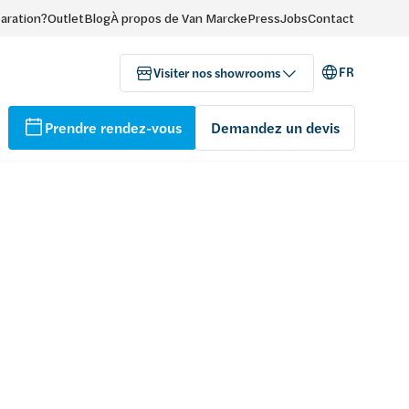
paration?
Outlet
Blog
À propos de Van Marcke
Press
Jobs
Contact
FR
Visiter nos showrooms
Prendre rendez-vous
Demandez un devis