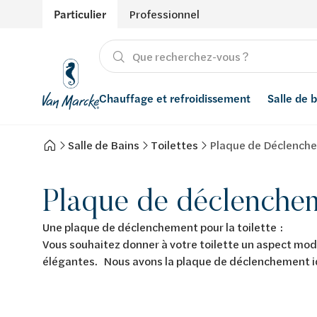
Particulier
Professionnel
Chauffage et refroidissement
Salle de 
Salle de Bains
Toilettes
Plaque de Déclench
Chauffage
Produits
Énergies renouvelables
Adoucisseurs d’eau
Refroidissement
Salle de bain avec prix indicatif
Ventilation
Filtres à eau
Plaque de déclenche
Conseils
Récupération de l'eau de pluie
Une plaque de déclenchement pour la toilette :
Vous souhaitez donner à votre toilette un aspect m
Inspiration
Smart Home
élégantes. Nous avons la plaque de déclenchement idé
Styles