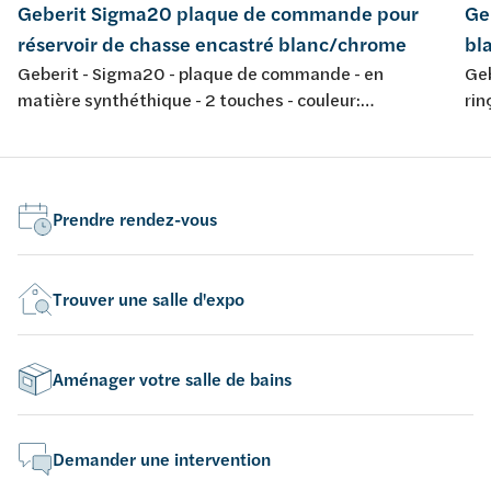
Geberit Sigma20 plaque de commande pour
Ge
réservoir de chasse encastré blanc/chrome
bl
Geberit - Sigma20 - plaque de commande - en
Geb
matière synthéthique - 2 touches - couleur:
rin
blanc/chromé brillant/blanc - 246x164mm
déc
cou
Prendre rendez-vous
Trouver une salle d'expo
Aménager votre salle de bains
Demander une intervention