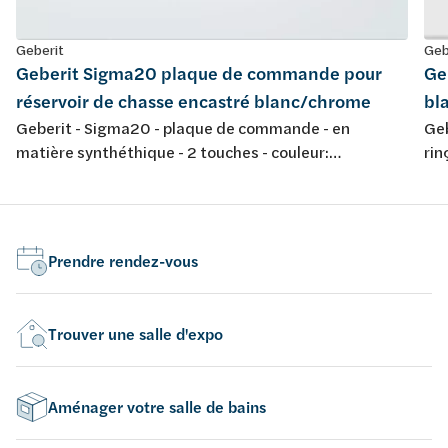
Geberit
Geb
Geberit Sigma20 plaque de commande pour
Ge
réservoir de chasse encastré blanc/chrome
bl
Geberit - Sigma20 - plaque de commande - en
Geb
matière synthéthique - 2 touches - couleur:
rin
blanc/chromé brillant/blanc - 246x164mm
déc
cou
Prendre rendez-vous
Trouver une salle d'expo
Aménager votre salle de bains