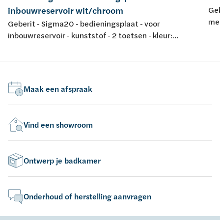
inbouwreservoir wit/chroom
Geb
met
Geberit - Sigma20 - bedieningsplaat - voor
fro
inbouwreservoir - kunststof - 2 toetsen - kleur:
wit/glansverchroomd/wit - 246x164mm
Maak een afspraak
Vind een showroom
Ontwerp je badkamer
Onderhoud of herstelling aanvragen