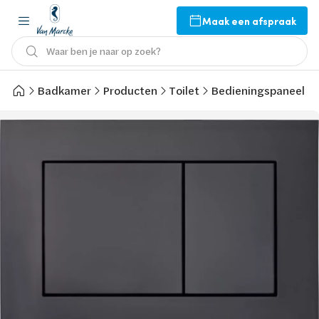
Maak een afspraak
Waar ben je naar op zoek?
Badkamer
Producten
Toilet
Bedieningspaneel