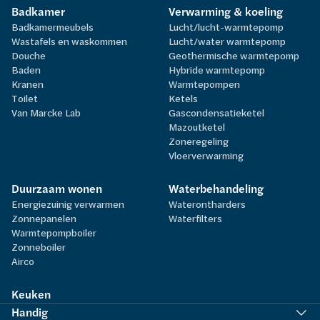
Badkamer
Verwarming & koeling
Badkamermeubels
Lucht/lucht-warmtepomp
Wastafels en waskommen
Lucht/water warmtepomp
Douche
Geothermische warmtepomp
Baden
Hybride warmtepomp
Kranen
Warmtepompen
Toilet
Ketels
Van Marcke Lab
Gascondensatieketel
Mazoutketel
Zoneregeling
Vloerverwarming
Duurzaam wonen
Waterbehandeling
Energiezuinig verwarmen
Waterontharders
Zonnepanelen
Waterfilters
Warmtepompboiler
Zonneboiler
Airco
Keuken
Handig