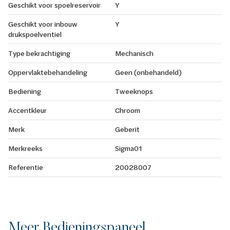
Geschikt voor spoelreservoir
Y
Geschikt voor inbouw
Y
drukspoelventiel
Type bekrachtiging
Mechanisch
Oppervlaktebehandeling
Geen (onbehandeld)
Bediening
Tweeknops
Accentkleur
Chroom
Merk
Geberit
Merkreeks
Sigma01
Referentie
20028007
Meer Bedieningspaneel