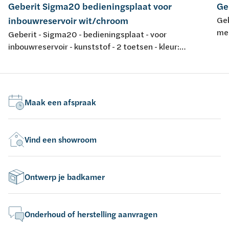
Geberit Sigma20 bedieningsplaat voor
Ge
inbouwreservoir wit/chroom
Geb
met
Geberit - Sigma20 - bedieningsplaat - voor
fro
inbouwreservoir - kunststof - 2 toetsen - kleur:
wit/glansverchroomd/wit - 246x164mm
Maak een afspraak
Vind een showroom
Ontwerp je badkamer
Onderhoud of herstelling aanvragen