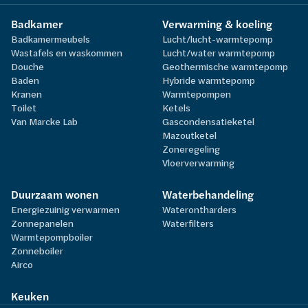
Badkamer
Verwarming & koeling
Badkamermeubels
Lucht/lucht-warmtepomp
Wastafels en waskommen
Lucht/water warmtepomp
Douche
Geothermische warmtepomp
Baden
Hybride warmtepomp
Kranen
Warmtepompen
Toilet
Ketels
Van Marcke Lab
Gascondensatieketel
Mazoutketel
Zoneregeling
Vloerverwarming
Duurzaam wonen
Waterbehandeling
Energiezuinig verwarmen
Waterontharders
Zonnepanelen
Waterfilters
Warmtepompboiler
Zonneboiler
Airco
Keuken