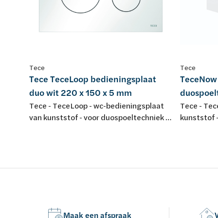
Van Marcke Lab
Tece
Tece
Ontdek verwarming & koeling
Ontdek de badkamer
Ontdek duurzaam wonen
Ontdek waterbehandeling
Tece TeceLoop bedieningsplaat
TeceNow 
Alles over verwarming & koeling
Alles voor de badkamer
Alles over duurzaam wonen
Alles over waterbehandeling
duo wit 220 x 150 x 5 mm
duospoel
Tece - TeceLoop - wc-bedieningsplaat
Tece - Tec
van kunststof - voor duospoeltechniek -
kunststof 
220 x 150 x 5 - kleur: wit
bediening 
220x150x5 
Maak een afspraak