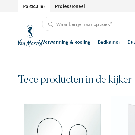
Particulier
Professioneel
Verwarming & koeling
Badkamer
Du
Verwarming
Producten
Hernieuwbare energie
Waterontharders
Tece producten in de kijker
Koeling
Badkamers met richtprijs
Ventilatie
Waterfilters
Advies
Regenwaterrecuperatie
Inspiratie
Smart Home
Stijlen