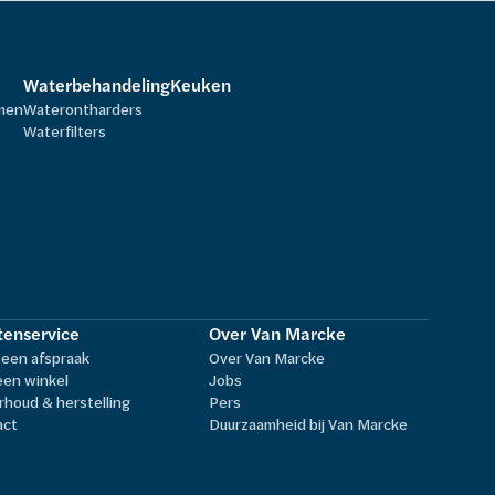
Waterbehandeling
Keuken
rmen
Waterontharders
Waterfilters
tenservice
Over Van Marcke
een afspraak
Over Van Marcke
een winkel
Jobs
houd & herstelling
Pers
act
Duurzaamheid bij Van Marcke