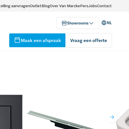
elling aanvragen
Outlet
Blog
Over Van Marcke
Pers
Jobs
Contact
NL
Showrooms
Maak een afspraak
Vraag een offerte