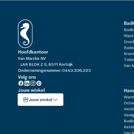
Bad
Badk
Wast
Douc
Bade
Hoofdkantoor
Kran
Van Marcke NV
Toile
LAR BLOK Z 5, 8511 Kortrijk
Van 
Ondernemingsnummer: 0443.336.223
Volg ons
Jouw winkel
Hand
Warm
Jouw winkel
Ontw
Venti
Veelg
Badk
Kete
Van 