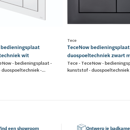
Tece
bedieningsplaat
TeceNow bedieningsplaat
techniek wit
duospoeltechniek zwart 
eNow - bedieningsplaat -
Tece - TeceNow - bedieningsp
- duospoeltechniek -
kunststof - duospoeltechniek 
voor- of bovenzijde -
bediening voor- of bovenzijde 
mm - kleur: wit
220x150x5 mm - kleur: zwart
Vind een showroom
Ontwerp je badkame