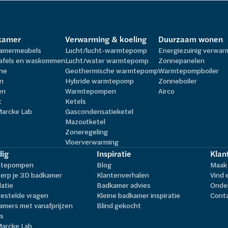
kamer
Verwarming & koeling
Duurzaam wonen
amermeubels
Lucht/lucht-warmtepomp
Energiezuinig verwa
afels en waskommen
Lucht/water warmtepomp
Zonnepanelen
he
Geothermische warmtepomp
Warmtepompboiler
n
Hybride warmtepomp
Zonneboiler
en
Warmtepompen
Airco
t
Ketels
Marcke Lab
Gascondensatieketel
Mazoutketel
Zoneregeling
Vloerverwarming
ig
Inspiratie
Klan
tepompen
Blog
Maak 
erp je 3D badkamer
Klantenverhalen
Vind 
latie
Badkamer advies
Onder
estelde vragen
Kleine badkamer inspiratie
Cont
amers met vanafprijzen
Blind gekocht
ls
Marcke Lab