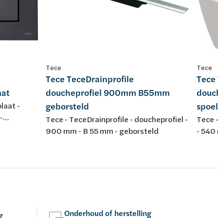
Tece
Tece
Tece TeceDrainprofile
Tece
mat
doucheprofiel 900mm B55mm
douc
laat -
geborsteld
spoel
-
Tece - TeceDrainprofile - doucheprofiel -
Tece 
-
900 mm - B 55 mm - geborsteld
- 540
 mat
Onderhoud of herstelling
r