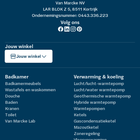
Van Marcke NV
LAR BLOK Z 5, 8511 Kortrijk
Ondernemingsnummer: 0443.336.223
Volg ons
Jouw winkel
Jouw winkel
Badkamer
Verwarming & koeling
Badkamermeubels
Lucht/lucht-warmtepomp
Wastafels en waskommen
Lucht/water warmtepomp
Douche
Geothermische warmtepomp
Baden
Hybride warmtepomp
Kranen
Warmtepompen
Toilet
Ketels
Van Marcke Lab
Gascondensatieketel
Mazoutketel
Zoneregeling
Vloerverwarming