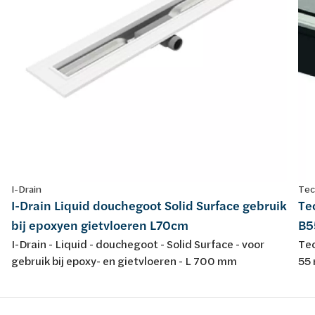
I-Drain
Tec
I-Drain Liquid douchegoot Solid Surface gebruik
Te
bij epoxyen gietvloeren L70cm
B5
I-Drain - Liquid - douchegoot - Solid Surface - voor
Tec
gebruik bij epoxy- en gietvloeren - L 700 mm
55 