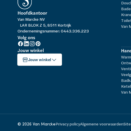
Douc
Bade
Hoofdkantoor
Kran
Van Marcke NV
Toile
LAR BLOK Z 5, 8511 Kortrijk
Van 
Ondernemingsnummer: 0443.336.223
Volg ons
Jouw winkel
Hand
Warm
Jouw winkel
Ontw
Venti
Veelg
Badk
Kete
Van 
© 2026 Van Marcke
Privacy policy
Algemene voorwaarden
Sit