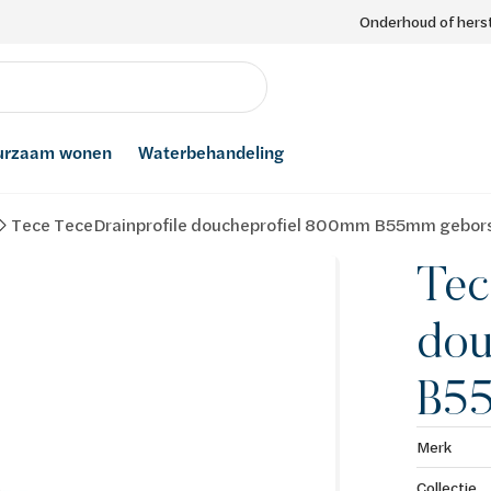
Onderhoud of herst
urzaam wonen
Waterbehandeling
Tece TeceDrainprofile doucheprofiel 800mm B55mm gebor
Tec
dou
B55
Merk
Collectie