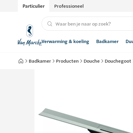
Particulier
Professioneel
Verwarming & koeling
Badkamer
Du
Badkamer
Producten
Douche
Douchegoot
Verwarming
Producten
Hernieuwbare energie
Waterontharders
Koeling
Badkamers met richtprijs
Ventilatie
Waterfilters
Advies
Regenwaterrecuperatie
Inspiratie
Smart Home
Stijlen