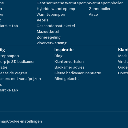
he
Geothermische warmtepomp
Warmtepompboiler
n
Hybride warmtepomp
Zonneboiler
en
Warmtepompen
Airco
t
Ketels
Marcke Lab
Gascondensatieketel
Mazoutketel
Zoneregeling
Vloerverwarming
ig
Inspiratie
Klan
tepompen
Blog
Maak 
erp je 3D badkamer
Klantenverhalen
Vind 
latie
Badkamer advies
Onder
estelde vragen
Kleine badkamer inspiratie
Cont
amers met vanafprijzen
Blind gekocht
ls
Marcke Lab
emap
Cookie-instellingen