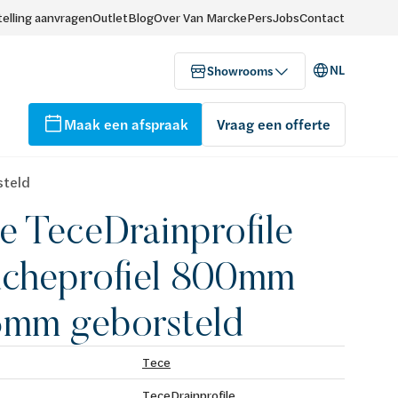
elling aanvragen
Outlet
Blog
Over Van Marcke
Pers
Jobs
Contact
NL
Showrooms
Maak een afspraak
Vraag een offerte
steld
e TeceDrainprofile
cheprofiel 800mm
mm geborsteld
Tece
TeceDrainprofile