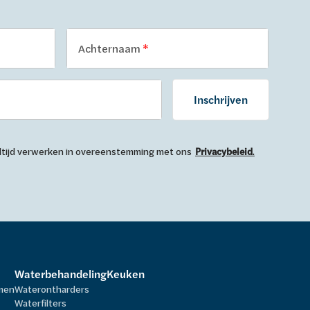
Achternaam
Inschrijven
 altijd verwerken in overeenstemming met ons
Privacybeleid
.
Waterbehandeling
Keuken
rmen
Waterontharders
Waterfilters