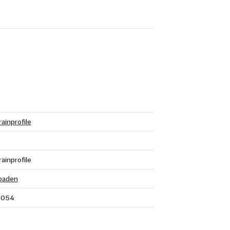
ainprofile
ainprofile
oaden
5054