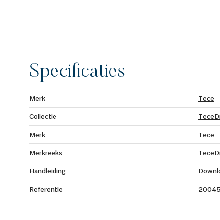
Specificaties
Merk
Tece
Collectie
TeceDr
Merk
Tece
Merkreeks
TeceDr
Handleiding
Downl
Referentie
2004