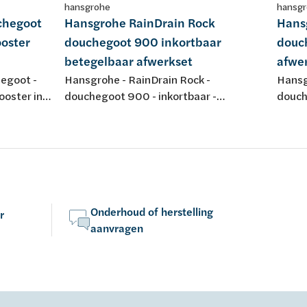
hansgrohe
hansg
uchegoot
Hansgrohe RainDrain Rock
Hans
ooster
douchegoot 900 inkortbaar
douc
betegelbaar afwerkset
afwe
hegoot -
Hansgrohe - RainDrain Rock -
Hansg
ooster in
douchegoot 900 - inkortbaar -
douch
betegelbaar - afwerkset
frame
Onderhoud of herstelling
r
aanvragen