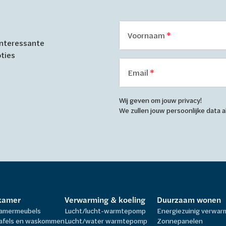
Voornaam
 interessante
oties
Email
Wij geven om jouw privacy!
We zullen jouw persoonlijke data
kamer
Verwarming & koeling
Duurzaam wonen
amermeubels
Lucht/lucht-warmtepomp
Energiezuinig verwa
afels en waskommen
Lucht/water warmtepomp
Zonnepanelen