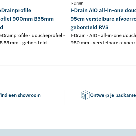
I-Drain
Drainprofile
I-Drain AIO all-in-one do
rofiel 900mm B55mm
95cm verstelbare afvoerr
ld
geborsteld RVS
eDrainprofile - doucheprofiel -
I-Drain - AIO - all-in-one douc
B 55 mm - geborsteld
950 mm - verstelbare afvoerr
geborsteld RVS
Vind een showroom
Ontwerp je badkame