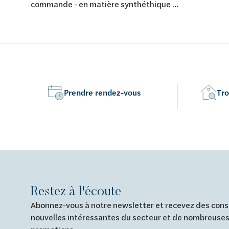
touches - 2
commande - en matière synthéthique -
déclenchem
2 touches - couleur: blanc/chromé
synthétiqu
brillant/blanc - 246x164mm
Prendre rendez-vous
Tro
Restez à l'écoute
Abonnez-vous à notre newsletter et recevez des conse
nouvelles intéressantes du secteur et de nombreuses