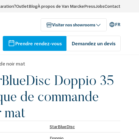
paration?
Outlet
Blog
À propos de Van Marcke
Press
Jobs
Contact
FR
Visiter nos showrooms
Prendre rendez-vous
Demandez un devis
de noir mat
rBlueDisc Doppio 35
que de commande
r mat
StarBlueDisc
Doppio