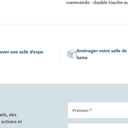
4,6 x 16,4 x 1,3 cm -
commande - double touche o
ent frontale - matière
interrompable - pour mécani
e - couleur: blanc
pneumatique - montage horiz
vertical - 156 x 197 mm - éco
- Brushed Hard Graphite
Aménager votre salle de
uver une salle d'expo
bains
Prénom
ils, des
 actions et