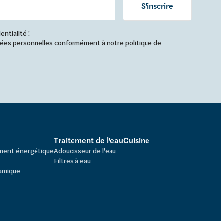
S'inscrire
ntialité !
nnées personnelles conformément à
notre politique de
Traitement de l'eau
Cuisine
ement énergétique
Adoucisseur de l'eau
Filtres à eau
amique