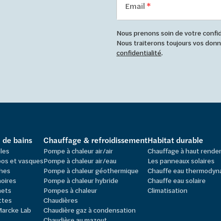
Email
Nous prenons soin de votre confide
Nous traiterons toujours vos do
confidentialité
.
e de bains
Chauffage & refroidissement
Habitat durable
les
Pompe à chaleur air/air
Chauffage à haut rend
os et vasques
Pompe à chaleur air/eau
Les panneaux solaires
hes
Pompe à chaleur géothermique
Chauffe eau thermodyn
oires
Pompe à chaleur hybride
Chauffe eau solaire
nets
Pompes à chaleur
Climatisation
ttes
Chaudières
Marcke Lab
Chaudière gaz à condensation
Chaudière au mazout