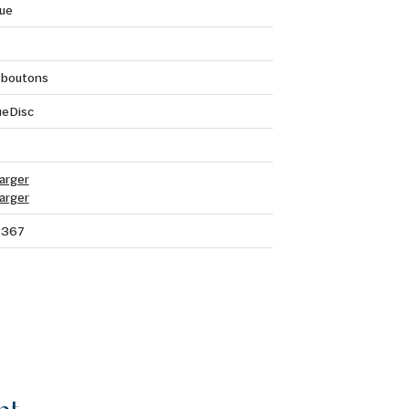
que
 boutons
ueDisc
o
arger
arger
2367