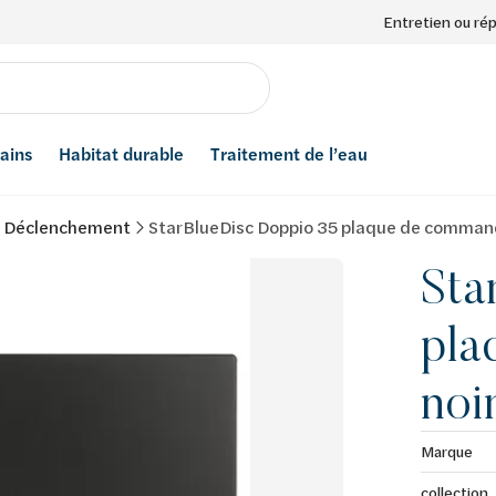
Entretien ou ré
bains
Habitat durable
Traitement de l’eau
e Déclenchement
StarBlueDisc Doppio 35 plaque de comman
Sta
pla
noi
Marque
collection