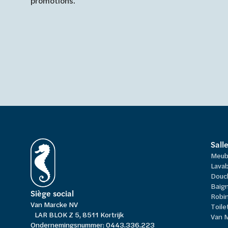
promotions.
Sall
Meub
Lavab
Douc
Baign
Siège social
Robi
Van Marcke NV
Toile
LAR BLOK Z 5, 8511 Kortrijk
Van 
Ondernemingsnummer: 0443.336.223