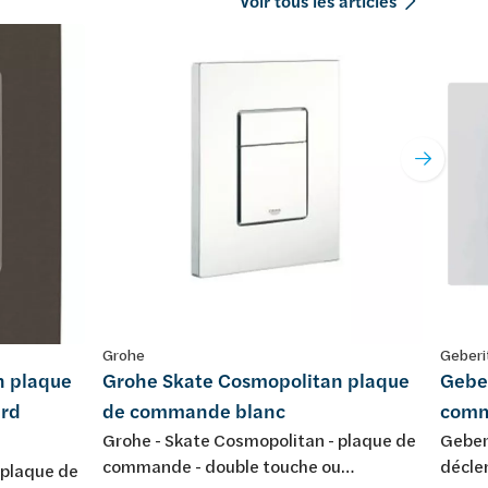
Voir tous les articles
Grohe
Geberi
n plaque
Grohe Skate Cosmopolitan plaque
Gebe
rd
de commande blanc
comm
Grohe - Skate Cosmopolitan - plaque de
Geber
commande - double touche ou
décle
 plaque de