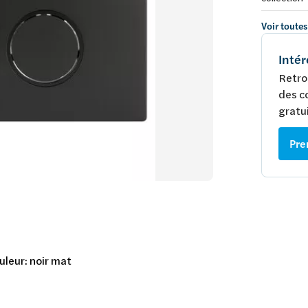
Voir toutes
Intér
Retro
des c
gratui
Pre
uleur: noir mat