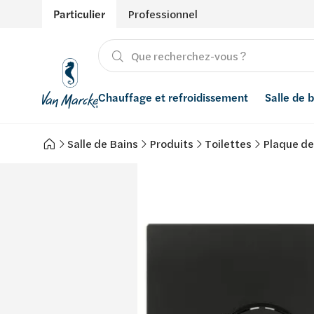
Particulier
Professionnel
Chauffage et refroidissement
Salle de 
Salle de Bains
Produits
Toilettes
Plaque d
Chauffage
Produits
Énergies renouvelables
Adoucisseurs d’eau
Refroidissement
Salle de bain avec prix indicatif
Ventilation
Filtres à eau
Conseils
Récupération de l'eau de pluie
Inspiration
Smart Home
Styles