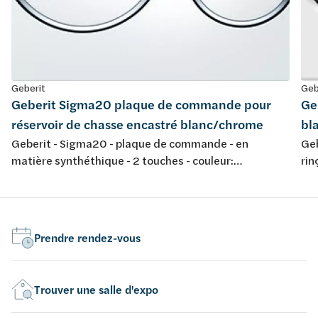
Geberit
Geb
Geberit Sigma20 plaque de commande pour
Ge
réservoir de chasse encastré blanc/chrome
bl
Geberit - Sigma20 - plaque de commande - en
Geb
matière synthéthique - 2 touches - couleur:
rin
blanc/chromé brillant/blanc - 246x164mm
déc
cou
Prendre rendez-vous
Trouver une salle d'expo