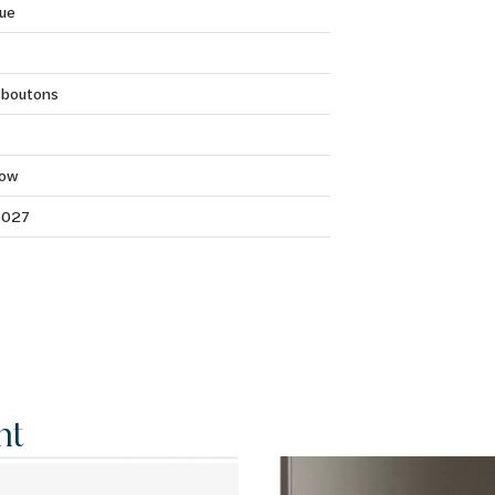
que
 boutons
ow
5027
nt