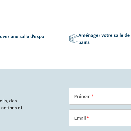
vertical - 156 x 197 mm - éco
- Brushed Hard Graphite
Aménager votre salle de
uver une salle d'expo
bains
Prénom
ils, des
 actions et
Email