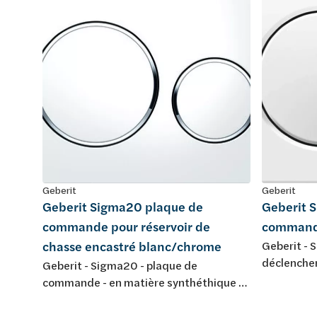
Geberit
Geberit
Geberit Sigma20 plaque de
Geberit 
commande pour réservoir de
command
chasse encastré blanc/chrome
Geberit - 
déclenchem
Geberit - Sigma20 - plaque de
touches - 2
commande - en matière synthéthique -
déclenchem
2 touches - couleur: blanc/chromé
synthétiqu
brillant/blanc - 246x164mm