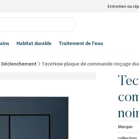
Entretien ou ré
bains
Habitat durable
Traitement de l’eau
e Déclenchement
TeceNow plaque de commande rinçage duo
Tec
com
noi
Marque
collection