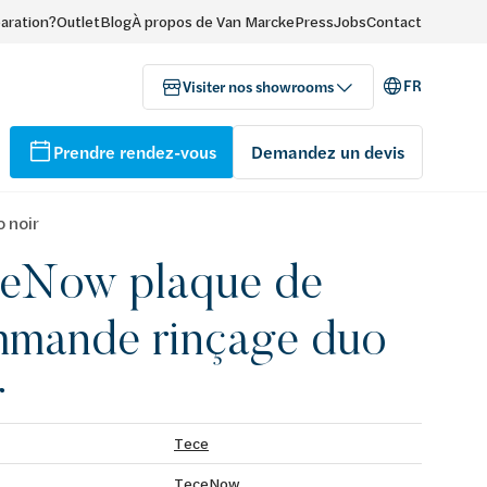
paration?
Outlet
Blog
À propos de Van Marcke
Press
Jobs
Contact
FR
Visiter nos showrooms
Prendre rendez-vous
Demandez un devis
 noir
eNow plaque de
mande rinçage duo
r
Tece
TeceNow