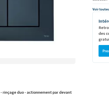
Voir toutes
Intér
Retro
des c
gratui
Pre
- rinçage duo - actionnement par devant