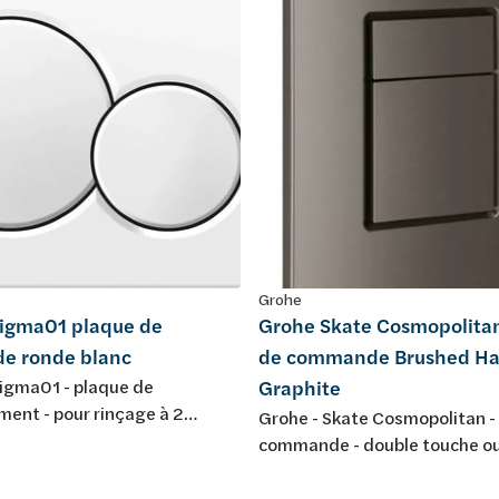
Grohe
Sigma01 plaque de
Grohe Skate Cosmopolita
e ronde blanc
de commande Brushed Ha
Sigma01 - plaque de
Graphite
ent - pour rinçage à 2
Grohe - Skate Cosmopolitan -
4,6 x 16,4 x 1,3 cm -
commande - double touche o
ent frontale - matière
interrompable - pour mécani
e - couleur: blanc
pneumatique - montage horiz