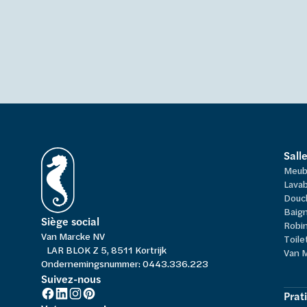
Sall
Meub
Lavab
Douc
Baign
Siège social
Robi
Van Marcke NV
Toile
LAR BLOK Z 5, 8511 Kortrijk
Van 
Ondernemingsnummer: 0443.336.223
Suivez-nous
Prat