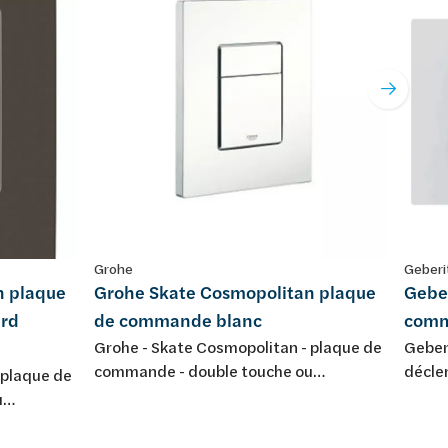
Grohe
Geberi
n plaque
Grohe Skate Cosmopolitan plaque
Gebe
rd
de commande blanc
comm
Grohe - Skate Cosmopolitan - plaque de
Geber
commande - double touche ou
décle
 plaque de
interrompable - pour mécanisme
cm - m
u
pneumatique - montage horizontal ou
blanc
sme
vertical - 156 x 197 mm - économie d'eau
ontal ou