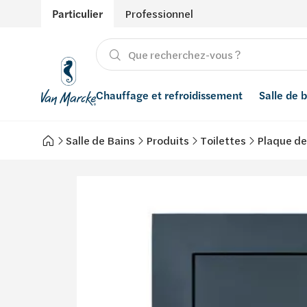
Particulier
Professionnel
Chauffage et refroidissement
Salle de 
Salle de Bains
Produits
Toilettes
Plaque d
Chauffage
Produits
Énergies renouvelables
Adoucisseurs d’eau
Refroidissement
Salle de bain avec prix indicatif
Ventilation
Filtres à eau
Conseils
Récupération de l'eau de pluie
Inspiration
Smart Home
Styles