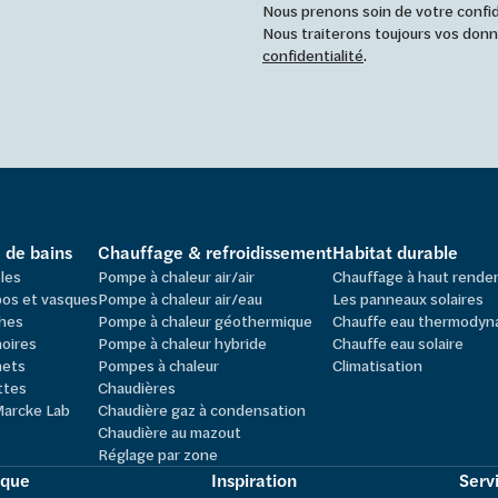
Nous prenons soin de votre confide
Nous traiterons toujours vos do
confidentialité
.
e de bains
Chauffage & refroidissement
Habitat durable
les
Pompe à chaleur air/air
Chauffage à haut rend
os et vasques
Pompe à chaleur air/eau
Les panneaux solaires
hes
Pompe à chaleur géothermique
Chauffe eau thermodyn
oires
Pompe à chaleur hybride
Chauffe eau solaire
nets
Pompes à chaleur
Climatisation
ttes
Chaudières
Marcke Lab
Chaudière gaz à condensation
Chaudière au mazout
Réglage par zone
ique
Inspiration
Servi