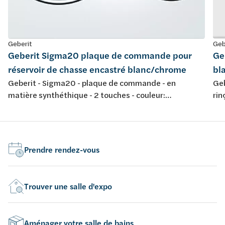
Geberit
Geb
Geberit Sigma20 plaque de commande pour
Ge
réservoir de chasse encastré blanc/chrome
bl
Geberit - Sigma20 - plaque de commande - en
Geb
matière synthéthique - 2 touches - couleur:
rin
blanc/chromé brillant/blanc - 246x164mm
déc
cou
Prendre rendez-vous
Trouver une salle d'expo
Aménager votre salle de bains