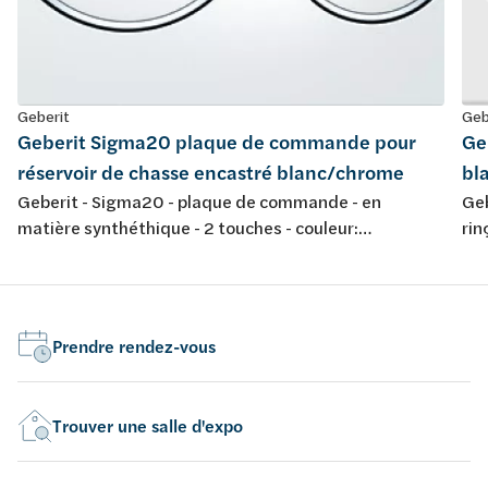
Geberit
Geb
Geberit Sigma20 plaque de commande pour
Ge
réservoir de chasse encastré blanc/chrome
bl
Geberit - Sigma20 - plaque de commande - en
Geb
matière synthéthique - 2 touches - couleur:
rin
blanc/chromé brillant/blanc - 246x164mm
déc
cou
Prendre rendez-vous
Trouver une salle d'expo