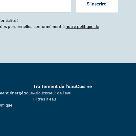
S'inscrire
ntialité !
nnées personnelles conformément à
notre politique de
Traitement de l'eau
Cuisine
ement énergétique
Adoucisseur de l'eau
Filtres à eau
amique