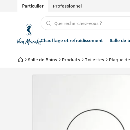
Particulier
Professionnel
Chauffage et refroidissement
Salle de 
Salle de Bains
Produits
Toilettes
Plaque d
Chauffage
Produits
Énergies renouvelables
Adoucisseurs d’eau
Refroidissement
Salle de bain avec prix indicatif
Ventilation
Filtres à eau
Conseils
Récupération de l'eau de pluie
Inspiration
Smart Home
Styles