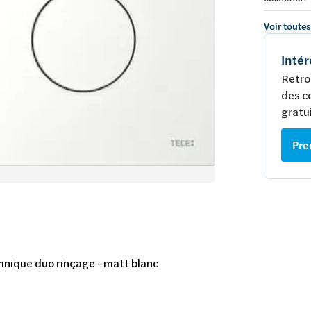
Voir toutes
Intér
Retro
des c
gratui
Pre
chnique duo rinçage - matt blanc