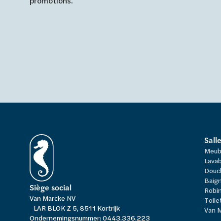
promotions.
Sall
Meub
Lavab
Douc
Baign
Siège social
Robi
Van Marcke NV
Toile
LAR BLOK Z 5, 8511 Kortrijk
Van 
Ondernemingsnummer: 0443.336.223