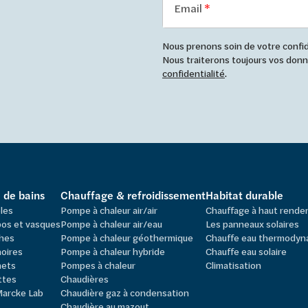
Email
Nous prenons soin de votre confide
Nous traiterons toujours vos do
confidentialité
.
e de bains
Chauffage & refroidissement
Habitat durable
les
Pompe à chaleur air/air
Chauffage à haut rend
os et vasques
Pompe à chaleur air/eau
Les panneaux solaires
hes
Pompe à chaleur géothermique
Chauffe eau thermodyn
oires
Pompe à chaleur hybride
Chauffe eau solaire
nets
Pompes à chaleur
Climatisation
ttes
Chaudières
Marcke Lab
Chaudière gaz à condensation
Chaudière au mazout