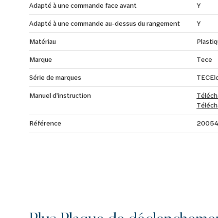
Adapté à une commande face avant
Y
Adapté à une commande au-dessus du rangement
Y
Matériau
Plasti
Marque
Tece
Série de marques
TECEl
Manuel d'instruction
Téléch
Téléch
Référence
20054