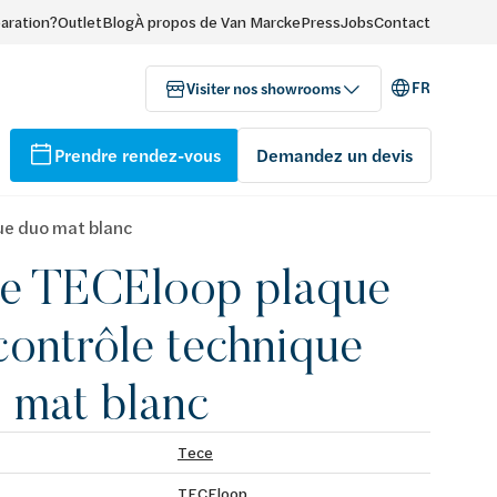
paration?
Outlet
Blog
À propos de Van Marcke
Press
Jobs
Contact
FR
Visiter nos showrooms
Prendre rendez-vous
Demandez un devis
ue duo mat blanc
e TECEloop plaque
contrôle technique
 mat blanc
Tece
TECEloop