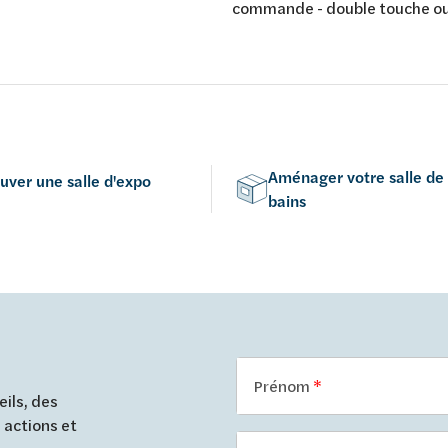
4,6 x 16,4 x 1,3 cm -
commande - double touche o
ent frontale - matière
interrompable - pour mécani
e - couleur: blanc
pneumatique - montage horiz
vertical - 156 x 197 mm - éco
- Brushed Hard Graphite
Aménager votre salle de
uver une salle d'expo
bains
Prénom
ils, des
 actions et