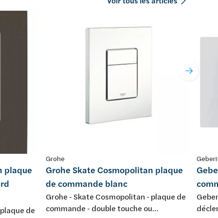
Voir tous les articles
Grohe
Geberi
n plaque
Grohe Skate Cosmopolitan plaque
Gebe
rd
de commande blanc
comm
Grohe - Skate Cosmopolitan - plaque de
Geber
commande - double touche ou
décle
 plaque de