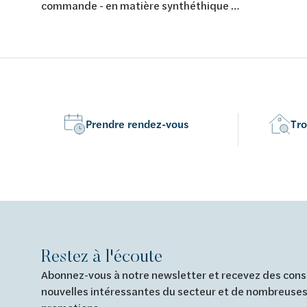
touches - 2
commande - en matière synthéthique -
déclenchem
2 touches - couleur: blanc/chromé
synthétiqu
brillant/blanc - 246x164mm
Prendre rendez-vous
Tro
Restez à l'écoute
Abonnez-vous à notre newsletter et recevez des conse
nouvelles intéressantes du secteur et de nombreuses