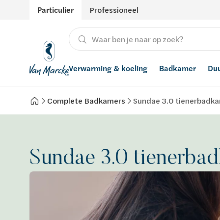
Particulier
Professioneel
Verwarming & koeling
Badkamer
Du
Complete Badkamers
Sundae 3.0 tienerbadk
Verwarming
Producten
Hernieuwbare energie
Waterontharders
Koeling
Badkamers met richtprijs
Ventilatie
Waterfilters
Sundae 3.0 tienerba
Advies
Regenwaterrecuperatie
Inspiratie
Smart Home
Stijlen