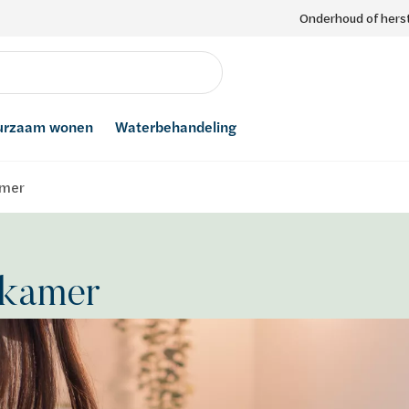
Onderhoud of herst
urzaam wonen
Waterbehandeling
amer
dkamer