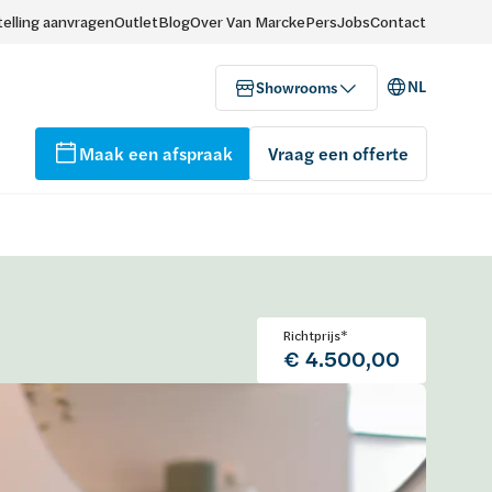
elling aanvragen
Outlet
Blog
Over Van Marcke
Pers
Jobs
Contact
NL
Showrooms
Maak een afspraak
Vraag een offerte
Richtprijs*
€ 4.500,00