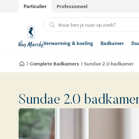
Particulier
Professioneel
Verwarming & koeling
Badkamer
Du
Complete Badkamers
Sundae 2.0 badkamer
Verwarming
Producten
Hernieuwbare energie
Waterontharders
Koeling
Badkamers met richtprijs
Ventilatie
Waterfilters
Sundae 2.0 badkame
Advies
Regenwaterrecuperatie
Inspiratie
Smart Home
Stijlen