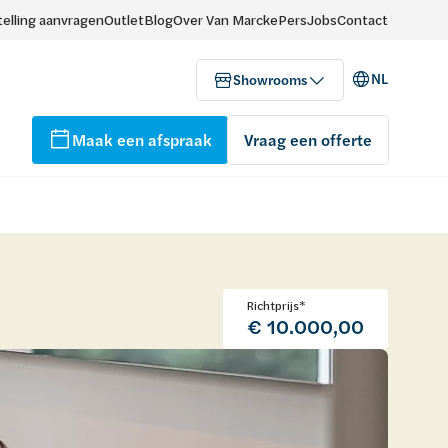
elling aanvragen
Outlet
Blog
Over Van Marcke
Pers
Jobs
Contact
NL
Showrooms
Maak een afspraak
Vraag een offerte
Richtprijs*
€ 10.000,00