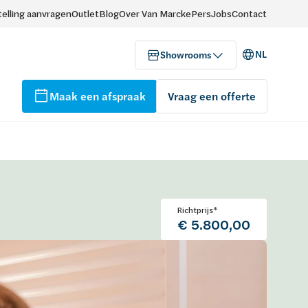
elling aanvragen
Outlet
Blog
Over Van Marcke
Pers
Jobs
Contact
NL
Showrooms
Maak een afspraak
Vraag een offerte
Richtprijs*
€ 5.800,00