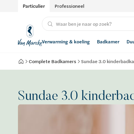
Particulier
Professioneel
Verwarming & koeling
Badkamer
Du
Complete Badkamers
Sundae 3.0 kinderbadk
Verwarming
Producten
Hernieuwbare energie
Waterontharders
Koeling
Badkamers met richtprijs
Ventilatie
Waterfilters
Sundae 3.0 kinderba
Advies
Regenwaterrecuperatie
Inspiratie
Smart Home
Stijlen