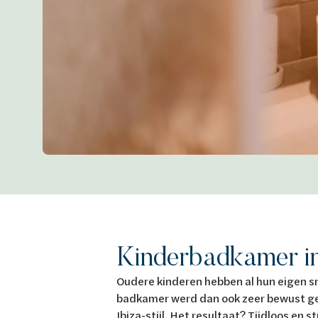
Kinderbadkamer in 
Oudere kinderen hebben al hun eigen sm
badkamer werd dan ook zeer bewust ge
Ibiza-stijl. Het resultaat? Tijdloos en s