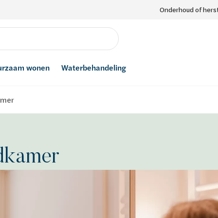
Onderhoud of herst
urzaam wonen
Waterbehandeling
amer
dkamer