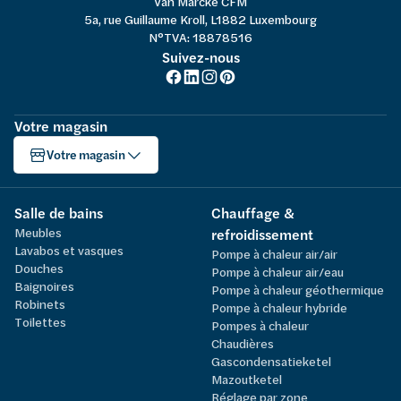
Van Marcke CFM
5a, rue Guillaume Kroll, L1882 Luxembourg
N°TVA: 18878516
Suivez-nous
Votre magasin
Votre magasin
Salle de bains
Chauffage &
Meubles
refroidissement
Lavabos et vasques
Pompe à chaleur air/air
Douches
Pompe à chaleur air/eau
Baignoires
Pompe à chaleur géothermique
Robinets
Pompe à chaleur hybride
Toilettes
Pompes à chaleur
Chaudières
Gascondensatieketel
Mazoutketel
Réglage par zone