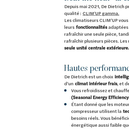
Depuis mai 2021, De Dietrich p
qualité :
CLIM’UP gamma.
Les climatiseurs CLIM’UP vous
leurs
fonctionnalités
adaptées 
rafraîchir une seule pièce, tan
rafraîchir plusieurs pièces. L
seule unité centrale extérieure
Hautes performanc
De Dietrich est un choix
intelli
d’un
climat intérieur frais
, et 
Vous refroidissez et chauf
(Seasonal Energy Efficiency
Étant donné que les moteurs 
compresseur utilisent la
te
besoins réels. Vous bénéfic
énergétique aussi faible qu