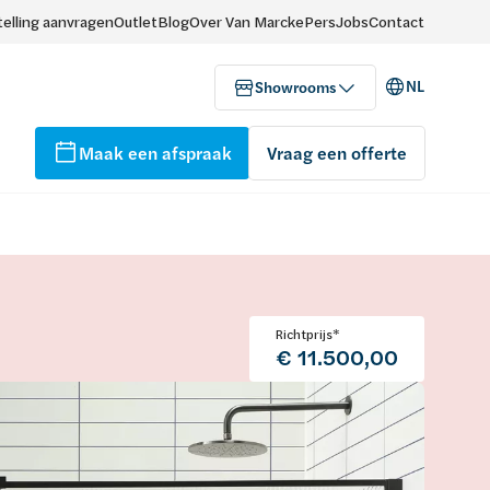
elling aanvragen
Outlet
Blog
Over Van Marcke
Pers
Jobs
Contact
NL
Showrooms
Maak een afspraak
Vraag een offerte
Richtprijs*
€ 11.500,00