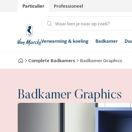
Particulier
Professioneel
Verwarming & koeling
Badkamer
Du
Complete Badkamers
Badkamer Graphics
Verwarming
Producten
Hernieuwbare energie
Waterontharders
Koeling
Badkamers met richtprijs
Ventilatie
Waterfilters
Badkamer Graphics
Advies
Regenwaterrecuperatie
Inspiratie
Smart Home
Stijlen