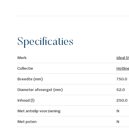
Specificaties
Merk
Ideal 
Collectie
Hotline
Breedte (mm)
750.0
Diameter afvoergat (mm)
52.0
Inhoud (l)
250.0
Met antislip voorziening
N
Met poten
N