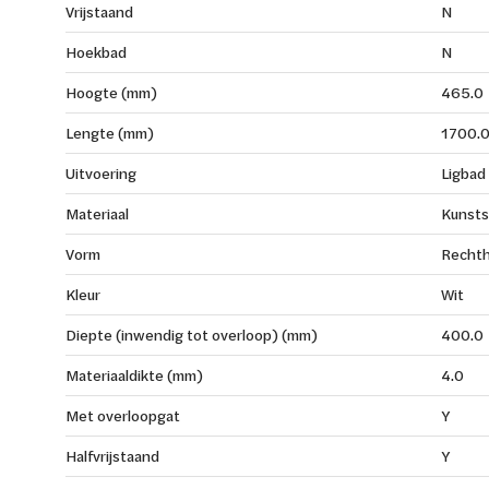
Vrijstaand
N
Hoekbad
N
Hoogte (mm)
465.0
Lengte (mm)
1700.
Uitvoering
Ligbad
Materiaal
Kunsts
Vorm
Rechth
Kleur
Wit
Diepte (inwendig tot overloop) (mm)
400.0
Materiaaldikte (mm)
4.0
Met overloopgat
Y
Halfvrijstaand
Y