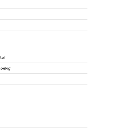
0
tof
oekig