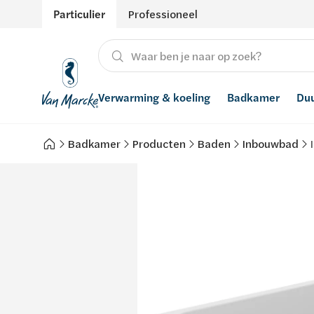
Particulier
Professioneel
Verwarming & koeling
Badkamer
Du
Badkamer
Producten
Baden
Inbouwbad
Verwarming
Producten
Hernieuwbare energie
Waterontharders
Koeling
Badkamers met richtprijs
Ventilatie
Waterfilters
Advies
Regenwaterrecuperatie
Inspiratie
Smart Home
Stijlen