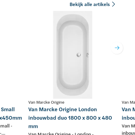
Bekijk alle artikels
Van Marcke Origine
Van Ma
 Small
Van Marcke Origine London
Van 
50x450mm
inbouwbad duo 1800 x 800 x 480
inbo
mall -
mm
Van Ma
-
inbou
Van Marcke Origine - London -