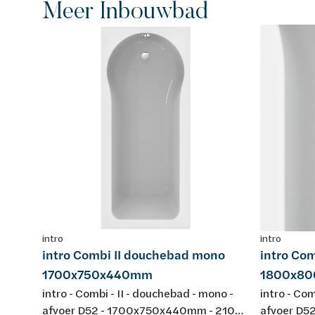
Meer Inbouwbad
intro
intro
intro Combi II douchebad mono
intro Co
1700x750x440mm
1800x8
intro - Combi - II - douchebad - mono -
intro - Com
afvoer D52 - 1700x750x440mm - 210L -
afvoer D5