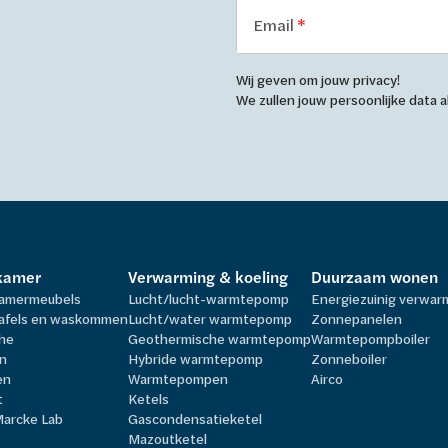
Email
Wij geven om jouw privacy!
We zullen jouw persoonlijke data
kamer
Verwarming & koeling
Duurzaam wonen
amermeubels
Lucht/lucht-warmtepomp
Energiezuinig verwa
afels en waskommen
Lucht/water warmtepomp
Zonnepanelen
he
Geothermische warmtepomp
Warmtepompboiler
n
Hybride warmtepomp
Zonneboiler
en
Warmtepompen
Airco
t
Ketels
Marcke Lab
Gascondensatieketel
Mazoutketel