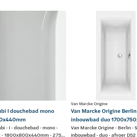
Van Marcke Origine
mbi I douchebad mono
Van Marcke Origine Berlin
00x440mm
inbouwbad duo 1700x7
bi - I - douchebad - mono -
Van Marcke Origine - Berlin - S
2 - 1800x800x440mm - 275L
inbouwbad - duo - afvoer D52 