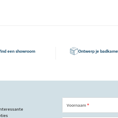
tel - kleur: wit - acryl -
1700x750x450mm - 175L - m
N-normen EN 198 , EN 232 &
potenstel - kleur: wit - acryl -
 2010
EN-normen EN 198 , EN 232 
14516: 2010
Vind een showroom
Ontwerp je badkame
Voornaam
 interessante
oties