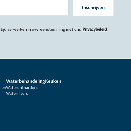
Inschrijven
 altijd verwerken in overeenstemming met ons
Privacybeleid
.
Waterbehandeling
Keuken
rmen
Waterontharders
Waterfilters