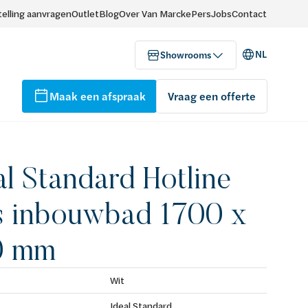
elling aanvragen
Outlet
Blog
Over Van Marcke
Pers
Jobs
Contact
NL
Showrooms
Maak een afspraak
Vraag een offerte
al Standard Hotline
s inbouwbad 1700 x
0 mm
Wit
Ideal Standard