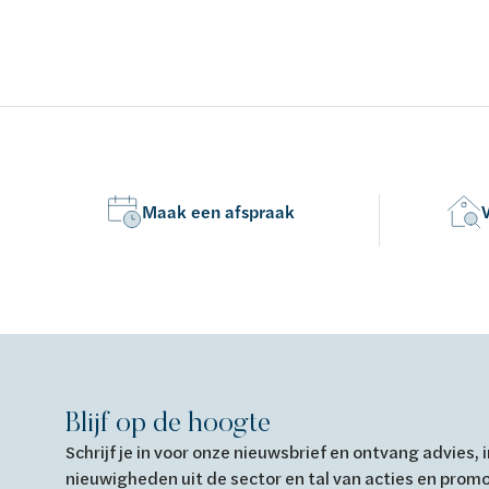
met potenstel - kleur: wit - acryl -
- met potens
conform EN-normen EN 198 , EN 232 &
conform E
EN 14516: 2010
EN 14516:
Maak een afspraak
Blijf op de hoogte
Schrijf je in voor onze nieuwsbrief en ontvang advies,
nieuwigheden uit de sector en tal van acties en prom